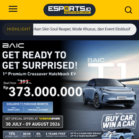
ai! Hadirkan Skin Soul Reaper, Mode Khusus, dan Event Eksklusif!
Cristiano R
HIGHLIGHT