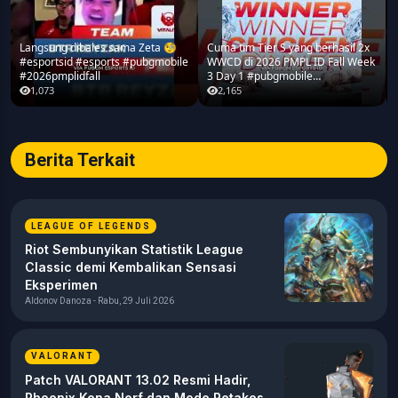
Langsung dibales sama Zeta 🧐
Cuma tim Tier S yang berhasil 2x
#esportsid #esports #pubgmobile
WWCD di 2026 PMPL ID Fall Week
#2026pmplidfall
3 Day 1 #pubgmobile
#2026pmplidfall
1,073
2,165
Berita Terkait
LEAGUE OF LEGENDS
Riot Sembunyikan Statistik League
Classic demi Kembalikan Sensasi
Eksperimen
Aldonov Danoza - Rabu, 29 Juli 2026
VALORANT
Patch VALORANT 13.02 Resmi Hadir,
Phoenix Kena Nerf dan Mode Retakes