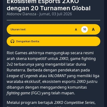
Ekosistem Esports 2XKO
dengan 20 Turnamen Global
Aldonov Danoza
- Jumat, 03 Juli 2026
A
16
A
Ukuran text:
Dengarkan Berita:
Riot Games akhirnya mengungkap secara resmi
arah skena kompetitif untuk
2XKO
, game fighting
2v2 terbarunya yang mengambil latar dunia
Runeterra. Berbeda dengan pendekatan pada
League of Legends
atau
VALORANT
yang memiliki liga
waralaba eksklusif, ekosistem esports
2XKO
justru
dibangun dengan menggandeng komunitas
fighting game
(FGC) yang telah mapan.
Melalui program bertajuk
2XKO Competitive Series
,