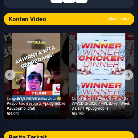
relevansi, dan analisis mendalam. Memastikan artikel
dikembangkan melalui riset data turnamen, analisis strategi
gameplay, serta verifikasi informasi guna menyajikan liputan
Konten Video
Lihat Semua
esports yang tajam dan berbobot bagi pembaca. Berbagai
topik yang menjadi fokus utama meliputi industri esports
(khususnya kompetisi profesional seperti MPL Indonesia),
analisis taktis dan meta game mobile, perkembangan industri
gaming, teknologi, media digital, hingga dinamika komunitas
gamers di Indonesia.
Langsung dibales sama Zeta 🧐
Cuma tim Tier S yang berhasil 2x
#esportsid #esports #pubgmobile
WWCD di 2026 PMPL ID Fall Week
#2026pmplidfall
3 Day 1 #pubgmobile
#2026pmplidfall
1,073
2,165
Berita Terkait