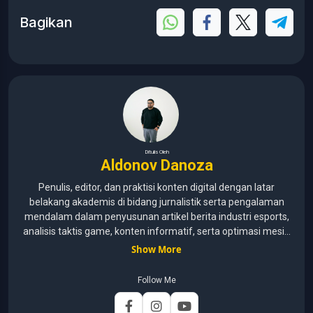
Bagikan
Ditulis Oleh
Aldonov Danoza
Penulis, editor, dan praktisi konten digital dengan latar
belakang akademis di bidang jurnalistik serta pengalaman
mendalam dalam penyusunan artikel berita industri esports,
analisis taktis game, konten informatif, serta optimasi mesin
pencari (SEO) untuk audiens media digital. Lulusan Universitas
Show More
Pelita Harapan (2015–2020) dengan pemahaman mendalam
mengenai kaidah jurnalistik, etika media, verifikasi informasi,
Follow Me
dan teknik penulisan profesional. Berfokus pada
pengembangan konten yang mengutamakan akurasi,