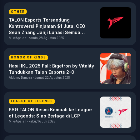
OTHER
TALON Esports Tersandung
Kontroversi Pinjaman $1 Juta, CEO
Sean Zhang Janji Lunasi Semua
Pembayaran
MikeApalah - Kamis, 28 Agustus 2025
HONOR OF KINGS
Hasil IKL 2025 Fall: Bigetron by Vitality
Tundukkan Talon Esports 2-0
Aldonov Danoza - Jumat, 22 Agustus 2025
LEAGUE OF LEGENDS
PSG TALON Resmi Kembali ke League
of Legends: Siap Berlaga di LCP
MikeApalah - Rabu, 16 Juli 2025