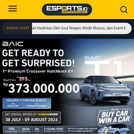
gs Dimulai! Hadirkan Skin Soul Reaper, Mode Khusus, dan Event Eksklusif!
Cri
HIGHLIGHT