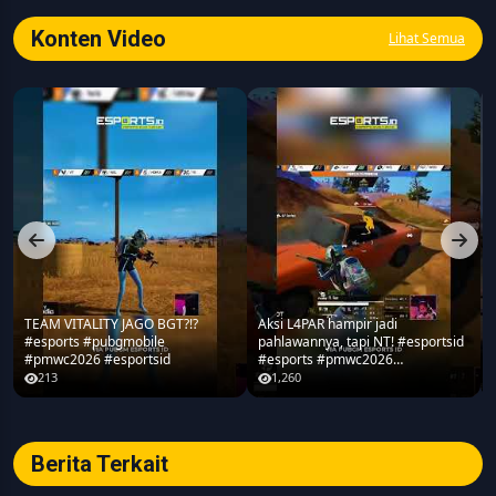
Konten Video
Lihat Semua
TEAM VITALITY JAGO BGT?!?
Aksi L4PAR hampir jadi
#esports #pubgmobile
pahlawannya, tapi NT! #esportsid
#pmwc2026 #esportsid
#esports #pmwc2026
#pubgmobile #teamrrq
213
1,260
Berita Terkait