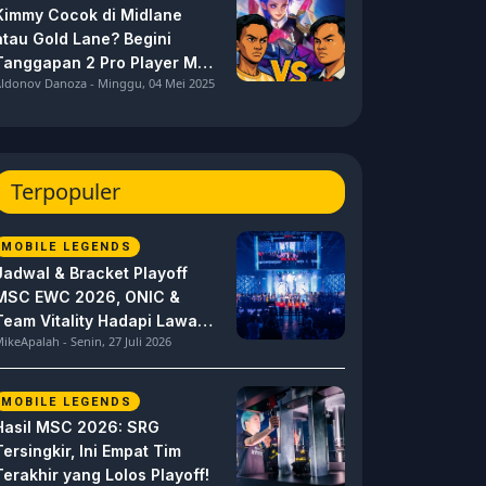
Kimmy Cocok di Midlane
atau Gold Lane? Begini
Tanggapan 2 Pro Player MPL
ldonov Danoza - Minggu, 04 Mei 2025
ID S15 ini
Terpopuler
MOBILE LEGENDS
Jadwal & Bracket Playoff
MSC EWC 2026, ONIC &
Team Vitality Hadapi Lawan
ikeApalah - Senin, 27 Juli 2026
Berat
MOBILE LEGENDS
Hasil MSC 2026: SRG
Tersingkir, Ini Empat Tim
Terakhir yang Lolos Playoff!