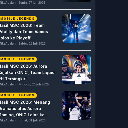
ikeApalah - Senin, 27 Juli 2026
MOBILE LEGENDS
Hasil MSC 2026: Team
Vitality dan Team Vamos
Lolos ke Playoff
ikeApalah - Sabtu, 25 Juli 2026
MOBILE LEGENDS
Hasil MSC 2026: Aurora
Kejutkan ONIC, Team Liquid
PH Tersingkir!
ikeApalah - Minggu, 26 Juli 2026
MOBILE LEGENDS
Hasil MSC 2026: Menang
Dramatis atas Aurora
Gaming, ONIC Lolos ke
ikeApalah - Jumat, 31 Juli 2026
Semifinal!