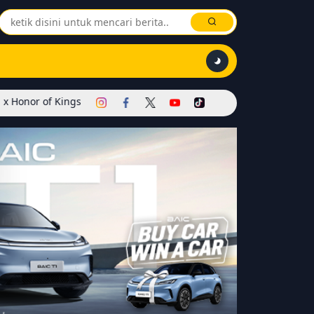
 Kings Dimulai! Hadirkan Skin Soul Reaper, Mode Khusus, dan Even