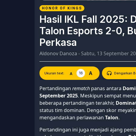
HONOR OF KINGS
Hasil IKL Fall 2025:
Talon Esports 2-0, 
Perkasa
Aldonov Danoza
- Sabtu, 13 September 2
A
16
A
Ukuran text:
Dengarkan Be
Pertandingan
rematch
panas antara
Domi
September 2025
. Meskipun sempat menun
beberapa pertandingan terakhir,
Domina
status tim dominan. Dengan skor meyak
mengandaskan perlawanan
Talon
.
Pertandingan ini juga menjadi ajang pem