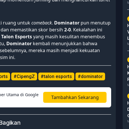
M
ki ruang untuk
comeback
.
Dominator
pun menutup
dan memastikan skor bersih
2-0
. Kekalahan ini
i
Talon Esports
yang masih kesulitan menembus
tu,
Dominator
kembali menunjukkan bahwa
M
 sebelumnya, mereka masih menjadi kekuatan
im ini.
orts
#CipengZ
#talon esports
#dominator
M
er Utama di Google
Tambahkan Sekarang
M
Bagikan