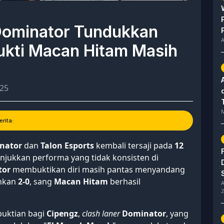
 Dominator Tundukkan
A
Bukti Macan Hitam Masih
025
M
rita:
nator
dan
Talon Esports
kembali tersaji pada
12
jukkan performa yang tidak konsisten di
tor
membuktikan diri masih pantas menyandang
inkan
2-0
, sang
Macan Hitam
berhasil
A
2
buktian bagi
Cipengz
,
clash laner
Dominator
, yang