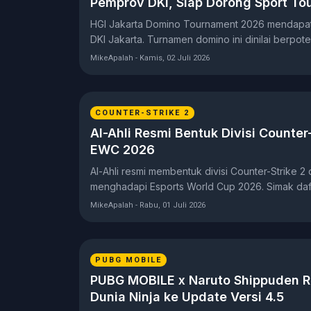
Pemprov DKI, Siap Dorong Sport To
HGI Jakarta Domino Tournament 2026 mendapa
DKI Jakarta. Turnamen domino ini dinilai berpo
dan menggerakkan ekonomi lokal.
MikeApalah - Kamis, 02 Juli 2026
COUNTER-STRIKE 2
Al-Ahli Resmi Bentuk Divisi Counter-
EWC 2026
Al-Ahli resmi membentuk divisi Counter-Strike 2 
menghadapi Esports World Cup 2026. Simak daft
MikeApalah - Rabu, 01 Juli 2026
PUBG MOBILE
PUBG MOBILE x Naruto Shippuden Re
Dunia Ninja ke Update Versi 4.5