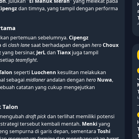
lon
. Julukan "
El Manuk Merah
" yang melekat pada
Cipengz
dan timnya, yang tampil dengan performa
A
ertama
ingkan pertemuan sebelumnya.
Cipengz
a di
clash lane
saat berhadapan dengan
hero
Choux
z
yang bersinar,
JerL
dan
Tianx
juga tampil
 setiap
teamfight
.
Talon
seperti
Luochenn
kesulitan melakukan
al sebagai
midlaner
andalan dengan
hero
Nuwa
,
Sebuah catatan yang cukup mengejutkan
M
 Talon
mengubah
draft pick
dan terlihat memiliki potensi
 strategi tersebut kembali mentah.
Menki
yang
eng sempurna di garis depan, sementara
Toshi
tiap momentum
farming
dan menghancurkan
turret