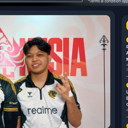
A
2
A