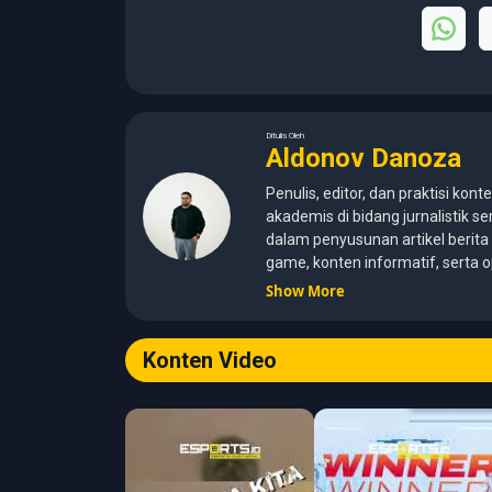
Ditulis Oleh
Aldonov Danoza
Penulis, editor, dan praktisi kont
akademis di bidang jurnalistik
dalam penyusunan artikel berita i
game, konten informatif, serta 
untuk audiens media digital. Lul
Show More
(2015–2020) dengan pemahama
jurnalistik, etika media, verifika
profesional. Berfokus pada pe
Konten Video
mengutamakan akurasi, relevans
Memastikan artikel dikembangka
analisis strategi gameplay, serta
menyajikan liputan esports yang
pembaca. Berbagai topik yang m