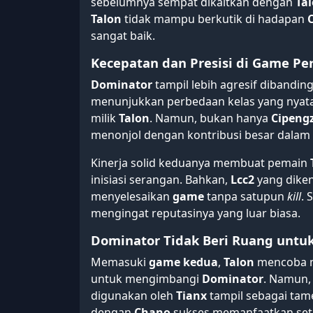
sebelumnya sempat dikaitkan dengan
Ta
Talon
tidak mampu berkutik di hadapan
sangat baik.
Kecepatan dan Presisi di Game P
Dominator
tampil lebih agresif diband
menunjukkan perbedaan kelas yang nyat
milik
Talon
. Namun, bukan hanya
Cipeng
menonjol dengan kontribusi besar dalam
Kinerja solid keduanya membuat pemain
inisiasi serangan. Bahkan,
Lcc2
yang diken
menyelesaikan
game
tanpa satupun
kill
. 
mengingat reputasinya yang luar biasa.
Dominator Tidak Beri Ruang untuk
Memasuki
game kedua
,
Talon
mencoba 
untuk mengimbangi
Dominator
. Namun,
digunakan oleh
Tianx
tampil sebagai tam
dengan
Chano
sukses memanfaatkan se