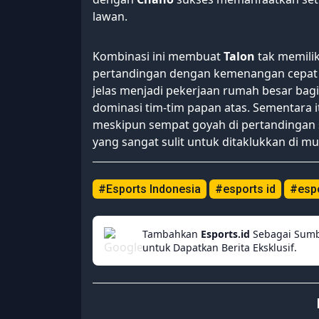
lawan.
Kombinasi ini membuat
Talon
tak memili
pertandingan dengan kemenangan cepat 
jelas menjadi pekerjaan rumah besar bag
dominasi tim-tim papan atas. Sementara i
meskipun sempat goyah di pertandingan
yang sangat sulit untuk ditaklukkan di mus
#Esports Indonesia
#esports id
#esp
Tambahkan
Esports.id
Sebagai Sumb
untuk Dapatkan Berita Eksklusif.