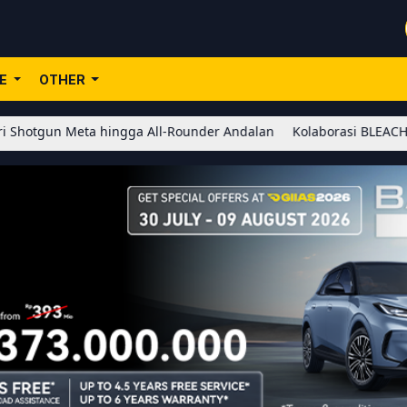
LE
OTHER
n Meta hingga All-Rounder Andalan
Kolaborasi BLEACH x Honor of