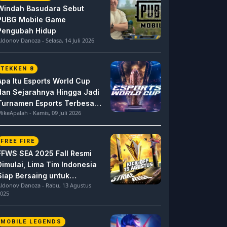
Windah Basudara Sebut
PUBG Mobile Game
Pengubah Hidup
ldonov Danoza - Selasa, 14 Juli 2026
TEKKEN 8
Apa Itu Esports World Cup
dan Sejarahnya Hingga Jadi
Turnamen Esports Terbesar
ikeApalah - Kamis, 09 Juli 2026
di Dunia
FREE FIRE
FFWS SEA 2025 Fall Resmi
Dimulai, Lima Tim Indonesia
Siap Bersaing untuk
ldonov Danoza - Rabu, 13 Agustus
Dominasi
025
MOBILE LEGENDS