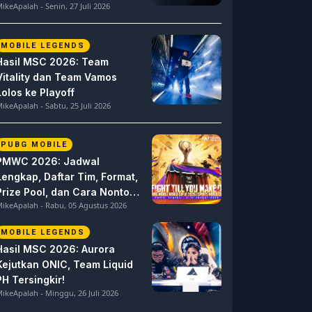
ikeApalah - Senin, 27 Juli 2026
MOBILE LEGENDS
Hasil MSC 2026: Team
Vitality dan Team Vamos
Lolos ke Playoff
ikeApalah - Sabtu, 25 Juli 2026
PUBG MOBILE
PMWC 2026: Jadwal
Lengkap, Daftar Tim, Format,
Prize Pool, dan Cara Nonton
ikeApalah - Rabu, 05 Agustus 2026
PUBG MOBILE World Cup
MOBILE LEGENDS
Hasil MSC 2026: Aurora
Kejutkan ONIC, Team Liquid
PH Tersingkir!
ikeApalah - Minggu, 26 Juli 2026