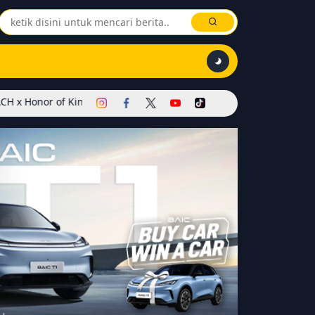
gs Dimulai! Hadirkan Skin Soul Reaper, Mode Khusus, dan Event Eks