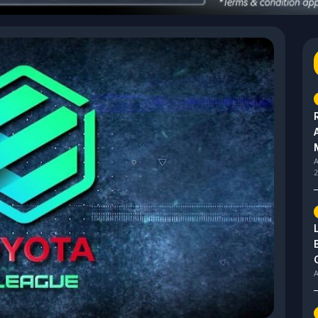
A
2
A