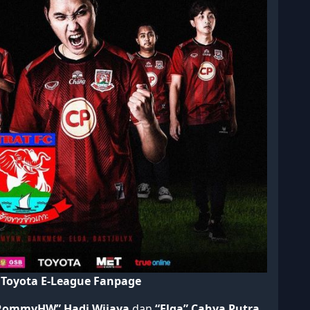
 Toyota E-League Fanpage
ommyHW” Hadi Wijaya
dan
“Elga” Cahya Putra