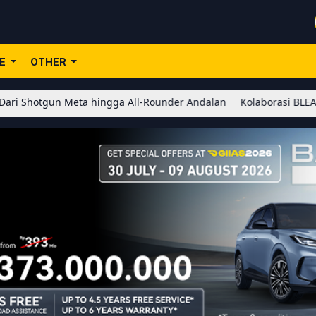
LE
OTHER
a hingga All-Rounder Andalan
Kolaborasi BLEACH x Honor of Kin