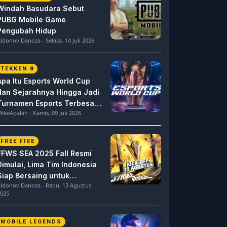
Windah Basudara Sebut
PUBG Mobile Game
Pengubah Hidup
ldonov Danoza - Selasa, 14 Juli 2026
TEKKEN 8
Apa Itu Esports World Cup
dan Sejarahnya Hingga Jadi
Turnamen Esports Terbesar
ikeApalah - Kamis, 09 Juli 2026
di Dunia
FREE FIRE
FFWS SEA 2025 Fall Resmi
Dimulai, Lima Tim Indonesia
Siap Bersaing untuk
ldonov Danoza - Rabu, 13 Agustus
Dominasi
025
MOBILE LEGENDS