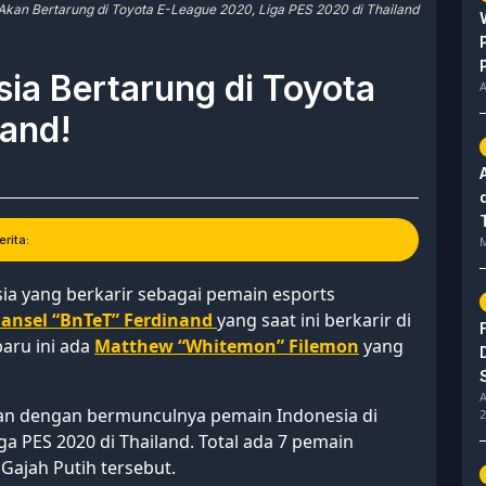
Akan Bertarung di Toyota E-League 2020, Liga PES 2020 di Thailand
ia Bertarung di Toyota
A
and!
rita:
M
ia yang berkarir sebagai pemain esports
ansel “BnTeT” Ferdinand
yang saat ini berkarir di
aru ini ada
Matthew “Whitemon” Filemon
yang
A
lan dengan bermunculnya pemain Indonesia di
2
a PES 2020 di Thailand. Total ada 7 pemain
Gajah Putih tersebut.