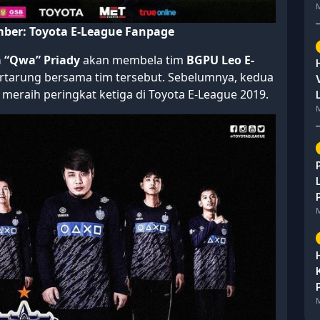
M
ber: Toyota E-League Fanpage
 “Qwa” Priady
akan membela tim
BGPU Leo E-
rtarung bersama tim tersebut. Sebelumnya, kedua
meraih peringkat ketiga di Toyota E-League 2019.
M
M
M