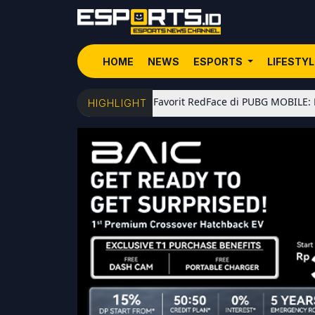
HOME
NEWS
ESPORTS
LIFESTY
5 Senjata Favorit RedFace di PUBG MOBILE: Dari Shotgun Met
HIGHLIGHT