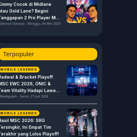
Kimmy Cocok di Midlane
atau Gold Lane? Begini
Tanggapan 2 Pro Player MPL
ldonov Danoza - Minggu, 04 Mei 2025
ID S15 ini
Terpopuler
MOBILE LEGENDS
Jadwal & Bracket Playoff
MSC EWC 2026, ONIC &
Team Vitality Hadapi Lawan
ikeApalah - Senin, 27 Juli 2026
Berat
MOBILE LEGENDS
Hasil MSC 2026: SRG
Tersingkir, Ini Empat Tim
Terakhir yang Lolos Playoff!