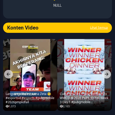
NULL
Konten Video
Lihat Semua
Langsung dibales sama Zeta 🧐
Cuma tim Tier S yang berhasil 2x
#esportsid #esports #pubgmobile
WWCD di 2026 PMPL ID Fall Week
#2026pmplidfall
3 Day 1 #pubgmobile
#2026pmplidfall
1,073
2,165