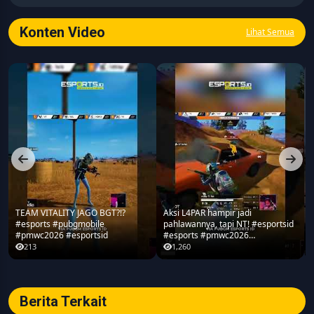
seputar game, esports, teknologi, serta perkembangan
industri digital.
Konten Video
Lihat Semua
TEAM VITALITY JAGO BGT?!?
Aksi L4PAR hampir jadi
#esports #pubgmobile
pahlawannya, tapi NT! #esportsid
#pmwc2026 #esportsid
#esports #pmwc2026
#pubgmobile #teamrrq
213
1,260
Berita Terkait