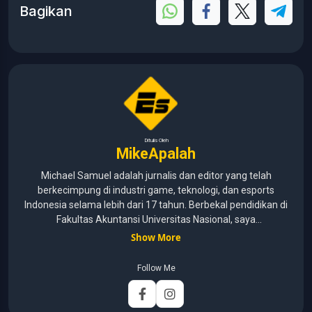
Bagikan
Ditulis Oleh
MikeApalah
Michael Samuel adalah jurnalis dan editor yang telah
berkecimpung di industri game, teknologi, dan esports
Indonesia selama lebih dari 17 tahun. Berbekal pendidikan di
Fakultas Akuntansi Universitas Nasional, saya
menggabungkan kemampuan analisis dengan pengalaman
Show More
panjang di dunia media digital. Sepanjang kariernya, Michael
pernah menangani berbagai peran, mulai dari reporter, editor,
Follow Me
marketing, business development, hingga Editor in Chief.
Fokus utamanya adalah menghadirkan tulisan yang
informatif, mendalam, dan mudah dipahami, khususnya