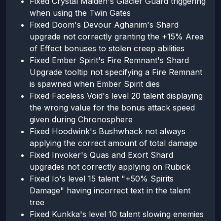
Fixed Crystal Maiden's Glacier Guard triggering
when using the Twin Gates
Fixed Doom's Devour Aghanim's Shard
upgrade not correctly granting the +15% Area
of Effect bonuses to stolen creep abilities
Fixed Ember Spirit's Fire Remnant's Shard
Upgrade tooltip not specifying a Fire Remnant
is spawned when Ember Spirit dies
Fixed Faceless Void's level 20 talent displaying
the wrong value for the bonus attack speed
given during Chronosphere
Fixed Hoodwink's Bushwhack not always
applying the correct amount of total damage
Fixed Invoker's Quas and Exort Shard
upgrades not correctly applying on Rubick
Fixed Io's level 15 talent "+50% Spirits
Damage" having incorrect text in the talent
tree
Fixed Kunkka's level 10 talent slowing enemies