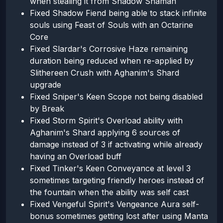
when stealing it from Shadow Shaman
Fixed Shadow Fiend being able to stack infinite
souls using Feast of Souls with an Octarine
Core
Fixed Slardar's Corrosive Haze remaining
duration being reduced when re-applied by
Slithereen Crush with Aghanim's Shard
upgrade
Fixed Sniper's Keen Scope not being disabled
by Break
Fixed Storm Spirit's Overload ability with
Aghanim's Shard applying 6 sources of
damage instead of 3 if activating while already
having an Overload buff
Fixed Tinker's Keen Conveyance at level 3
sometimes targeting friendly heroes instead of
the fountain when the ability was self cast
Fixed Vengeful Spirit's Vengeance Aura self-
bonus sometimes getting lost after using Manta