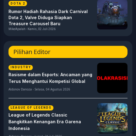
DOTA 2
Rumor Hadiah Rahasia Dark Carnival
Dota 2, Valve Diduga Siapkan
Treasure Carousel Baru
MikeApalah - Kamis, 02 Juli 2026
Pilihan Editor
INDUSTRY
Rasisme dalam Esports: Ancaman yang
Terus Menghantui Kompetisi Global
Aldonov Danoza - Selasa, 04 Agustus 2026
LEAGUE OF LEGENDS
League of Legends Classic
Bangkitkan Kenangan Era Garena
Indonesia