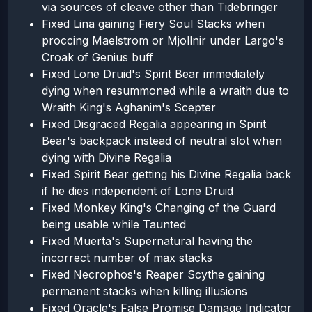
via sources of cleave other than Tidebringer
Fixed Lina gaining Fiery Soul Stacks when
proccing Maelstrom or Mjollnir under Largo's
Croak of Genius buff
Fixed Lone Druid's Spirit Bear immediately
dying when resummoned while a wraith due to
Wraith King's Aghanim's Scepter
Fixed Disgraced Regalia appearing in Spirit
Bear's backpack instead of neutral slot when
dying with Divine Regalia
Fixed Spirit Bear getting his Divine Regalia back
if he dies independent of Lone Druid
Fixed Monkey King's Changing of the Guard
being usable while Taunted
Fixed Muerta's Supernatural having the
incorrect number of max stacks
Fixed Necrophos's Reaper Scythe gaining
permanent stacks when killing illusions
Fixed Oracle's False Promise Damage Indicator