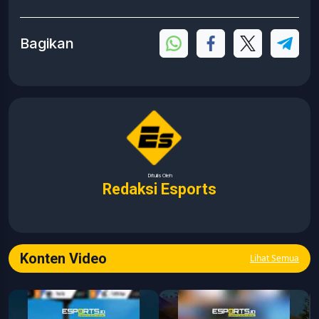
Bagikan
Ditulis Oleh
Redaksi Esports
Konten Video
Lihat Semua