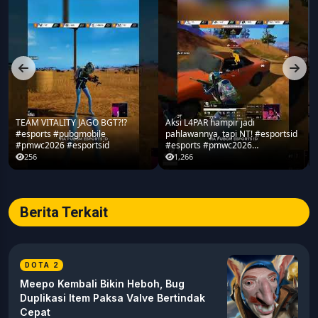
TEAM VITALITY JAGO BGT?!?
Aksi L4PAR hampir jadi
#esports #pubgmobile
pahlawannya, tapi NT! #esportsid
#pmwc2026 #esportsid
#esports #pmwc2026
#pubgmobile #teamrrq
256
1,266
Berita Terkait
DOTA 2
Meepo Kembali Bikin Heboh, Bug
Duplikasi Item Paksa Valve Bertindak
Cepat