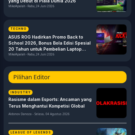
yang Debut di Piala Dunia 2026
MikeApalah - Rabu, 24 Juni 2026
TECHNO
ASUS ROG Hadirkan Promo Back to
School 2026, Bonus Bola Edisi Spesial
20 Tahun untuk Pembelian Laptop
Gaming
MikeApalah - Rabu, 24 Juni 2026
Pilihan Editor
INDUSTRY
Rasisme dalam Esports: Ancaman yang
Terus Menghantui Kompetisi Global
Aldonov Danoza - Selasa, 04 Agustus 2026
LEAGUE OF LEGENDS