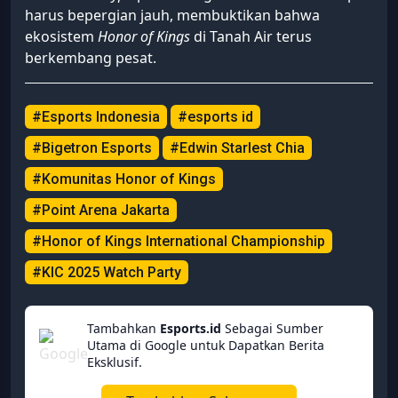
harus bepergian jauh, membuktikan bahwa
ekosistem
Honor of Kings
di Tanah Air terus
berkembang pesat.
#Esports Indonesia
#esports id
#Bigetron Esports
#Edwin Starlest Chia
#Komunitas Honor of Kings
#Point Arena Jakarta
#Honor of Kings International Championship
#KIC 2025 Watch Party
Tambahkan
Esports.id
Sebagai Sumber
Utama di Google untuk Dapatkan Berita
Eksklusif.