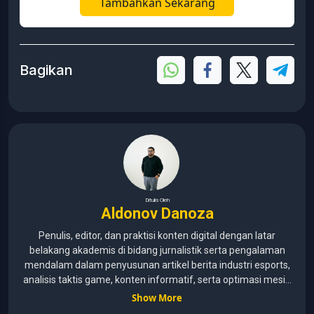
Tambahkan Sekarang
Bagikan
Ditulis Oleh
Aldonov Danoza
Penulis, editor, dan praktisi konten digital dengan latar
belakang akademis di bidang jurnalistik serta pengalaman
mendalam dalam penyusunan artikel berita industri esports,
analisis taktis game, konten informatif, serta optimasi mesin
pencari (SEO) untuk audiens media digital. Lulusan Universitas
Show More
Pelita Harapan (2015–2020) dengan pemahaman mendalam