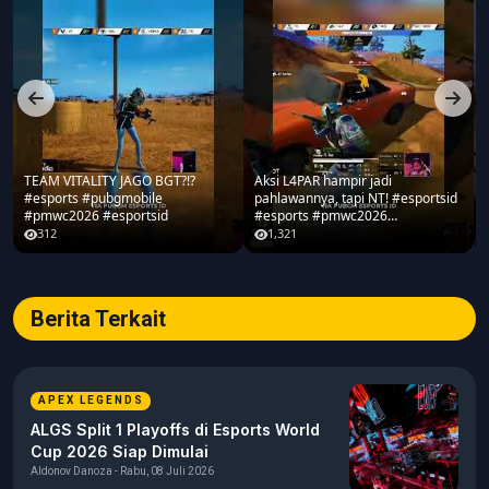
gaming, teknologi, media digital, hingga dinamika komunitas
gamers di Indonesia.
TEAM VITALITY JAGO BGT?!?
Aksi L4PAR hampir jadi
#esports #pubgmobile
pahlawannya, tapi NT! #esportsid
#pmwc2026 #esportsid
#esports #pmwc2026
#pubgmobile #teamrrq
312
1,321
Berita Terkait
APEX LEGENDS
ALGS Split 1 Playoffs di Esports World
Cup 2026 Siap Dimulai
Aldonov Danoza - Rabu, 08 Juli 2026