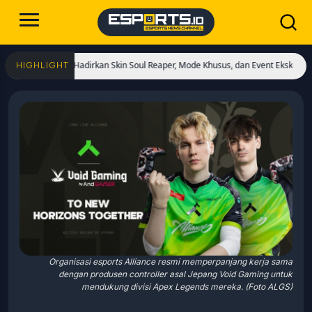
imulai! Hadirkan Skin Soul Reaper, Mode Khusus, dan Event Eksklusif!
Cristia
HIGHLIGHT
Organisasi esports Alliance resmi memperpanjang kerja sama
dengan produsen controller asal Jepang Void Gaming untuk
mendukung divisi Apex Legends mereka. (Foto ALGS)