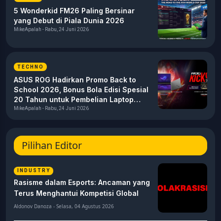
5 Wonderkid FM26 Paling Bersinar
yang Debut di Piala Dunia 2026
MikeApalah - Rabu, 24 Juni 2026
TECHNO
ASUS ROG Hadirkan Promo Back to
School 2026, Bonus Bola Edisi Spesial
20 Tahun untuk Pembelian Laptop
Gaming
MikeApalah - Rabu, 24 Juni 2026
Pilihan Editor
INDUSTRY
Rasisme dalam Esports: Ancaman yang
Terus Menghantui Kompetisi Global
Aldonov Danoza - Selasa, 04 Agustus 2026