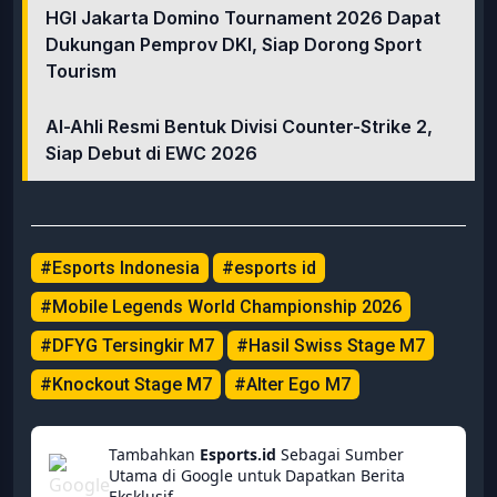
HGI Jakarta Domino Tournament 2026 Dapat
Dukungan Pemprov DKI, Siap Dorong Sport
Tourism
Al-Ahli Resmi Bentuk Divisi Counter-Strike 2,
Siap Debut di EWC 2026
#Esports Indonesia
#esports id
#Mobile Legends World Championship 2026
#DFYG Tersingkir M7
#Hasil Swiss Stage M7
#Knockout Stage M7
#Alter Ego M7
Tambahkan
Esports.id
Sebagai Sumber
Utama di Google untuk Dapatkan Berita
Eksklusif.