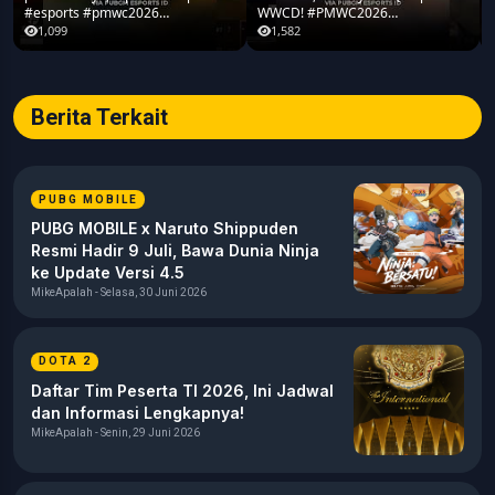
#esports #pmwc2026
WWCD! #PMWC2026
#pubgmobile #teamrrq
#pubgmobile #teamrrq
1,099
1,582
Berita Terkait
PUBG MOBILE
PUBG MOBILE x Naruto Shippuden
Resmi Hadir 9 Juli, Bawa Dunia Ninja
ke Update Versi 4.5
MikeApalah - Selasa, 30 Juni 2026
DOTA 2
Daftar Tim Peserta TI 2026, Ini Jadwal
dan Informasi Lengkapnya!
MikeApalah - Senin, 29 Juni 2026