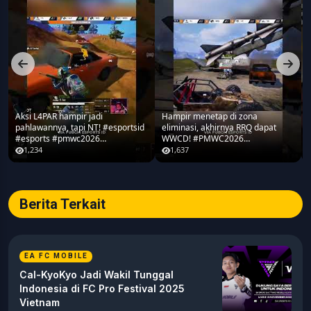
Aksi L4PAR hampir jadi
Hampir menetap di zona
pahlawannya, tapi NT! #esportsid
eliminasi, akhirnya RRQ dapat
#esports #pmwc2026
WWCD! #PMWC2026
#pubgmobile #teamrrq
#pubgmobile #teamrrq
1,234
1,637
Berita Terkait
EA FC MOBILE
Cal-KyoKyo Jadi Wakil Tunggal
Indonesia di FC Pro Festival 2025
Vietnam