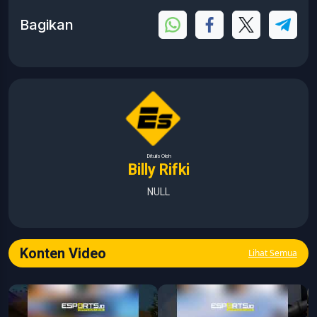
Bagikan
Ditulis Oleh
Billy Rifki
NULL
Konten Video
Lihat Semua