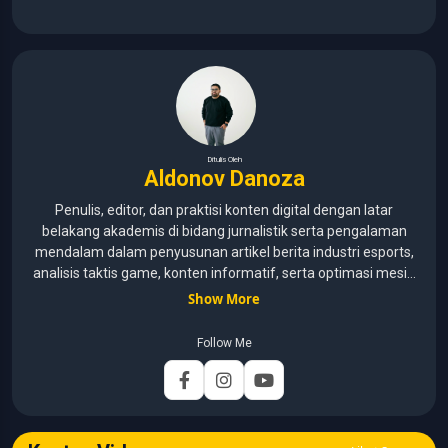
Ditulis Oleh
Aldonov Danoza
Penulis, editor, dan praktisi konten digital dengan latar
belakang akademis di bidang jurnalistik serta pengalaman
mendalam dalam penyusunan artikel berita industri esports,
analisis taktis game, konten informatif, serta optimasi mesin
pencari (SEO) untuk audiens media digital. Lulusan Universitas
Show More
Pelita Harapan (2015–2020) dengan pemahaman mendalam
mengenai kaidah jurnalistik, etika media, verifikasi informasi,
Follow Me
dan teknik penulisan profesional. Berfokus pada
pengembangan konten yang mengutamakan akurasi,
relevansi, dan analisis mendalam. Memastikan artikel
dikembangkan melalui riset data turnamen, analisis strategi
gameplay, serta verifikasi informasi guna menyajikan liputan