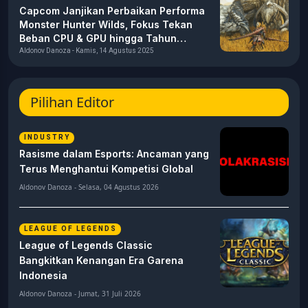
Capcom Janjikan Perbaikan Performa
Monster Hunter Wilds, Fokus Tekan
Beban CPU & GPU hingga Tahun
Depan
Aldonov Danoza - Kamis, 14 Agustus 2025
Pilihan Editor
INDUSTRY
Rasisme dalam Esports: Ancaman yang
Terus Menghantui Kompetisi Global
Aldonov Danoza - Selasa, 04 Agustus 2026
LEAGUE OF LEGENDS
League of Legends Classic
Bangkitkan Kenangan Era Garena
Indonesia
Aldonov Danoza - Jumat, 31 Juli 2026