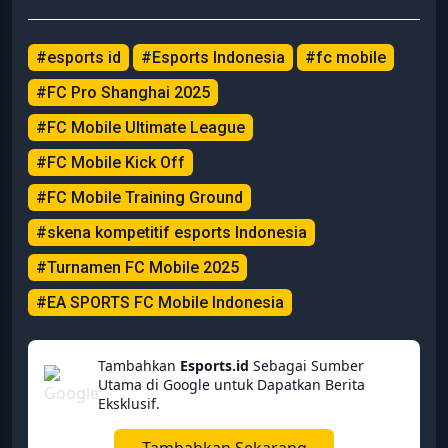
#esports id
#Esports Indonesia
#fc mobile
#FC Pro Shanghai 2025
#FC Mobile Ultimate League
#FC Mobile Kick Off
#FC Mobile Training Ground
#skena kompetitif esports Indonesia
#Turnamen FC Mobile 2025
#EA SPORTS FC Mobile Indonesia
Tambahkan
Esports.id
Sebagai Sumber
Utama di Google untuk Dapatkan Berita
Eksklusif.
Tambahkan Sekarang