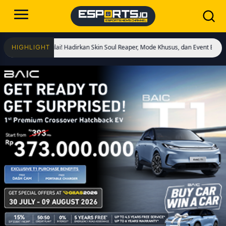
ngs Dimulai! Hadirkan Skin Soul Reaper, Mode Khusus, dan Event Eksklusif!
Cr
HIGHLIGHT