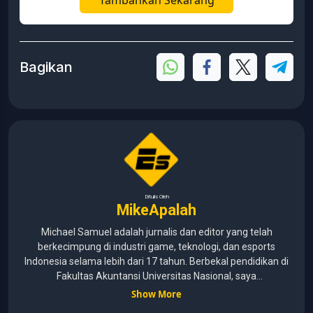
Bagikan
Ditulis Oleh
MikeApalah
Michael Samuel adalah jurnalis dan editor yang telah
berkecimpung di industri game, teknologi, dan esports
Indonesia selama lebih dari 17 tahun. Berbekal pendidikan di
Fakultas Akuntansi Universitas Nasional, saya
menggabungkan kemampuan analisis dengan pengalaman
Show More
panjang di dunia media digital. Sepanjang kariernya, Michael