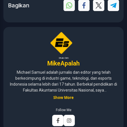
Bagikan
Ditulis Oleh
MikeApalah
Michael Samuel adalah jurnalis dan editor yang telah
berkecimpung di industri game, teknologi, dan esports
Indonesia selama lebih dari 17 tahun. Berbekal pendidikan di
Fakultas Akuntansi Universitas Nasional, saya
menggabungkan kemampuan analisis dengan pengalaman
Show More
panjang di dunia media digital. Sepanjang kariernya, Michael
pernah menangani berbagai peran, mulai dari reporter, editor,
Follow Me
marketing, business development, hingga Editor in Chief.
Fokus utamanya adalah menghadirkan tulisan yang
informatif, mendalam, dan mudah dipahami, khususnya