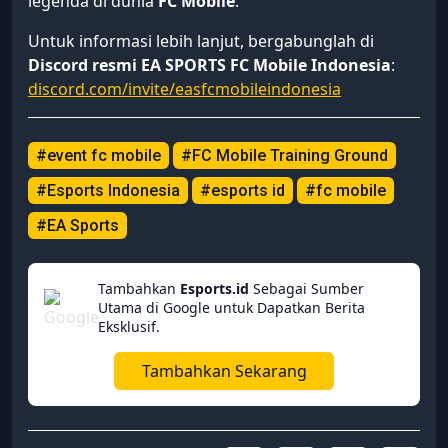
legenda di dunia
FC Mobile
.
Untuk informasi lebih lanjut, bergabunglah di
Discord resmi EA SPORTS FC Mobile Indonesia
:
discord.com/invite/easfcmobileindonesia
#event fc mobile
#FC Mobile Training Ground
#Esports Indonesia
#esports id
#fc mobile
#EA Sports
Tambahkan
Esports.id
Sebagai Sumber
Utama di Google untuk Dapatkan Berita
Eksklusif.
Tambahkan Sekarang