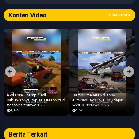
seputar game, esports, teknologi, serta perkembangan
industri digital.
Konten Video
Lihat Semua
Aksi L4PAR hampir jadi
Hampir menetap di zona
pahlawannya, tapi NT! #esportsid
eliminasi, akhirnya RRQ dapat
#esports #pmwc2026
WWCD! #PMWC2026
#pubgmobile #teamrrq
#pubgmobile #teamrrq
1,165
1,628
Berita Terkait