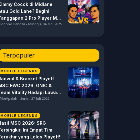
Kimmy Cocok di Midlane
atau Gold Lane? Begini
Tanggapan 2 Pro Player MPL
ldonov Danoza - Minggu, 04 Mei 2025
ID S15 ini
Terpopuler
MOBILE LEGENDS
Jadwal & Bracket Playoff
MSC EWC 2026, ONIC &
Team Vitality Hadapi Lawan
ikeApalah - Senin, 27 Juli 2026
Berat
MOBILE LEGENDS
Hasil MSC 2026: SRG
Tersingkir, Ini Empat Tim
Terakhir yang Lolos Playoff!