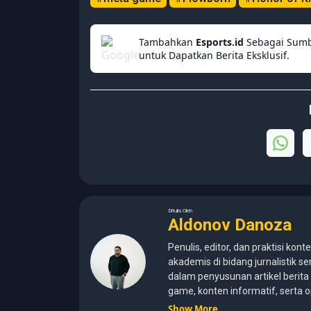
Tambahkan
Esports.id
Sebagai Sumb
untuk Dapatkan Berita Eksklusif.
Ditulis Oleh
Aldonov Danoza
Penulis, editor, dan praktisi kont
akademis di bidang jurnalistik
dalam penyusunan artikel berita i
game, konten informatif, serta 
untuk audiens media digital. Lul
Show More