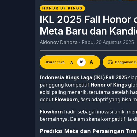
HONOR OF KINGS
IKL 2025 Fall Honor 
Meta Baru dan Kandi
Aldonov Danoza
- Rabu, 20 Agustus 2025
A
16
A
Ukuran text:
Dengarkan Be
Indonesia Kings Laga (IKL) Fall 2025
siap
panggung kompetitif
Honor of Kings
glob
edisi paling menarik, terutama setelah h
debut
Flowborn
,
hero
adaptif yang bisa m
Flowborn
hadir sebagai inovasi unik, 
bermainnya. Dalam skena kompetitif, ia d
Prediksi Meta dan Persaingan Ti