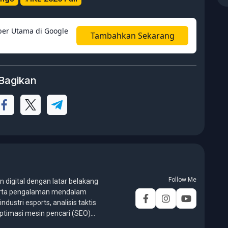
er Utama di Google
Tambahkan Sekarang
Bagikan
Follow Me
en digital dengan latar belakang
 serta pengalaman mendalam
ndustri esports, analisis taktis
optimasi mesin pencari (SEO)
usan Universitas Pelita Harapan