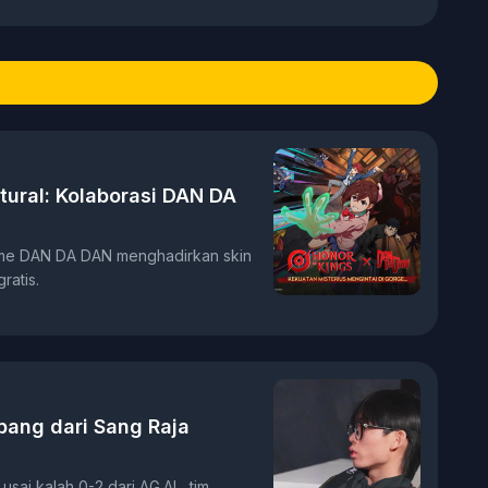
n mendalam mengenai kaidah
si informasi, dan teknik penulisan
ngembangan konten yang
i, dan analisis mendalam.
n melalui riset data turnamen,
 verifikasi informasi guna
 tajam dan berbobot bagi
enjadi fokus utama meliputi
tural: Kolaborasi DAN DA
etisi profesional seperti MPL
 meta game mobile, perkembangan
 digital, hingga dinamika
ime DAN DA DAN menghadirkan skin
ratis.
bang dari Sang Raja
sai kalah 0-2 dari AG.AL, tim