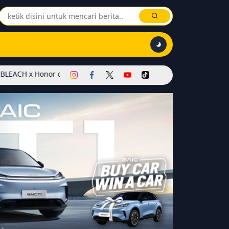
or of Kings Dimulai! Hadirkan Skin Soul Reaper, Mode Khusus, dan