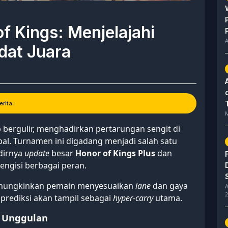
of Kings: Menjelajahi
A
dat Juara
rita:
M
 bergulir, menghadirkan pertarungan sengit di
al. Turnamen ini digadang menjadi salah satu
adirnya
update
besar
Honor of Kings Plus
dan
engisi berbagai peran.
memungkinkan pemain menyesuaikan
lane
dan gaya
A
2
iprediksi akan tampil sebagai
hyper-carry
utama.
m Unggulan