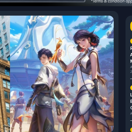
A
2
A