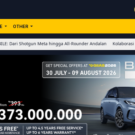
LE
OTHER
otgun Meta hingga All-Rounder Andalan
Kolaborasi BLEACH x Hon