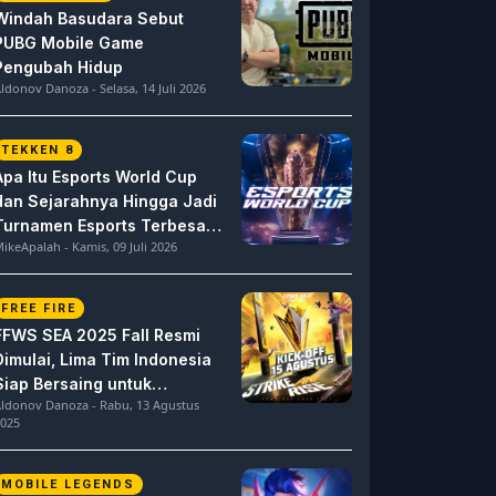
Windah Basudara Sebut
PUBG Mobile Game
Pengubah Hidup
ldonov Danoza - Selasa, 14 Juli 2026
TEKKEN 8
Apa Itu Esports World Cup
dan Sejarahnya Hingga Jadi
Turnamen Esports Terbesar
ikeApalah - Kamis, 09 Juli 2026
di Dunia
FREE FIRE
FFWS SEA 2025 Fall Resmi
Dimulai, Lima Tim Indonesia
Siap Bersaing untuk
ldonov Danoza - Rabu, 13 Agustus
Dominasi
025
MOBILE LEGENDS