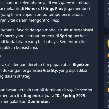
me
, namun kelemahannya di
early game
membuat
te
mekanis di
Honor of Kings Plus
juga memberi
, yang kini menjadi sumbu tempo permainan.
A
ran vital dalam mengontrol
map
.
sebagai favorit dengan modal struktur organisasi
Esports
yang sempat terseok di
Spring
berhasil
adi kuda hitam yang berbahaya. Sementara itu,
jukkan konsistensi.
"
raka", dengan deretan tim papan atas.
Bigetron
n dukungan organisasi
Vitality
, yang diprediksi
g dalam strategi.
M
n besar setelah tampil dominan di
regular season
ementara itu,
Kagendra
, juara
IKL Spring 2025
,
n mengalahkan
Dominator
.