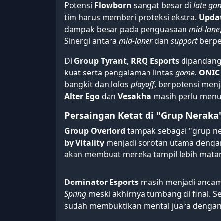
Potensi
Flowborn
sangat besar di
late ga
tim harus memberi proteksi ekstra.
Upda
dampak besar pada penguasaan
mid-lane
Sinergi antara
mid-laner
dan
support
berpe
Di
Group Tyrant
,
RRQ Esports
dipandang 
kuat serta pengalaman lintas
game
.
ONIC 
bangkit dan lolos
playoff
, berpotensi menj
Alter Ego
dan
Vesakha
masih perlu menun
Persaingan Ketat di "Grup Neraka
Group Overlord
tampak sebagai "grup ne
by Vitality
menjadi sorotan utama denga
akan membuat mereka tampil lebih matan
Dominator Esports
masih menjadi ancama
Spring
meski akhirnya tumbang di final. S
sudah membuktikan mental juara denga