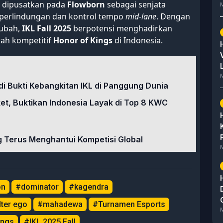
 dipusatkan pada
Flowborn
sebagai senjata
M
perlindungan dan kontrol tempo
mid-lane
. Dengan
ubah,
IKL Fall 2025
berpotensi menghadirkan
rah kompetitif
Honor of Kings
di Indonesia.
M
di Bukti Kebangkitan IKL di Panggung Dunia
ket, Buktikan Indonesia Layak di Top 8 KWC
 Terus Menghantui Kompetisi Global
M
on
#dominator
#kagendra
lter ego
#mahadewa
#Turnamen Esports
M
ings
#IKL 2025 Fall