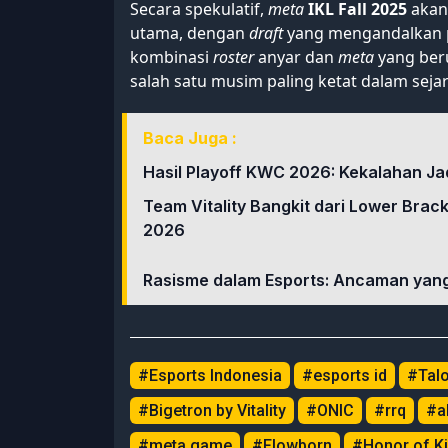
Secara spekulatif,
meta
IKL Fall 2025
akan
utama, dengan
draft
yang mengandalkan 
kombinasi
roster
anyar dan
meta
yang ber
salah satu musim paling ketat dalam seja
Baca Juga :
Hasil Playoff KWC 2026: Kekalahan Ja
Team Vitality Bangkit dari Lower Brac
2026
Rasisme dalam Esports: Ancaman yang
#Esports Indonesia
#esports id
#Tal
#Bigetron by Vitality
#ONIC
#rrq
#a
#meta game
#Flowborn
#Honor of K