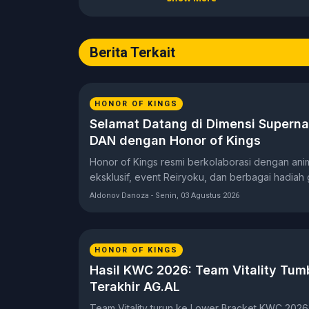
(2015–2020) dengan pemahama
jurnalistik, etika media, verifika
profesional. Berfokus pada pe
Berita Terkait
mengutamakan akurasi, relevans
Memastikan artikel dikembangka
analisis strategi gameplay, serta
menyajikan liputan esports yang
HONOR OF KINGS
pembaca. Berbagai topik yang m
Selamat Datang di Dimensi Superna
industri esports (khususnya komp
DAN dengan Honor of Kings
Indonesia), analisis taktis dan
industri gaming, teknologi, media
Honor of Kings resmi berkolaborasi dengan an
komunitas gamers di Indonesia.
eksklusif, event Reiryoku, dan berbagai hadiah g
Aldonov Danoza - Senin, 03 Agustus 2026
HONOR OF KINGS
Hasil KWC 2026: Team Vitality Tum
Terakhir AG.AL
Team Vitality turun ke Lower Bracket KWC 2026 u