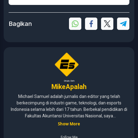
Bagikan
Ditulis Oleh
MikeApalah
Michael Samuel adalah jurnalis dan editor yang telah
berkecimpung di industri game, teknologi, dan esports
Indonesia selama lebih dari 17 tahun. Berbekal pendidikan di
Fakultas Akuntansi Universitas Nasional, saya
menggabungkan kemampuan analisis dengan pengalaman
Show More
panjang di dunia media digital. Sepanjang kariernya, Michael
pernah menangani berbagai peran, mulai dari reporter, editor,
Follow Me