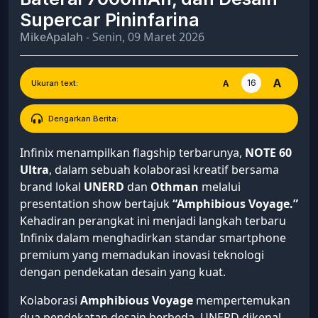
Supercar Pininfarina
MikeApalah
- Senin, 09 Maret 2026
A
16
A
Ukuran text:
Dengarkan Berita:
Infinix menampilkan flagship terbarunya,
NOTE 60
Ultra
, dalam sebuah kolaborasi kreatif bersama
brand lokal
UNERD
dan
Othman
melalui
presentation show bertajuk
“Amphibious Voyage.”
Kehadiran perangkat ini menjadi langkah terbaru
Infinix dalam menghadirkan standar smartphone
premium yang memadukan inovasi teknologi
dengan pendekatan desain yang kuat.
Kolaborasi
Amphibious Voyage
mempertemukan
dua pendekatan desain berbeda. UNERD dikenal