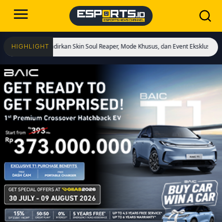
ai! Hadirkan Skin Soul Reaper, Mode Khusus, dan Event Eksklusif!
Cristiano R
HIGHLIGHT