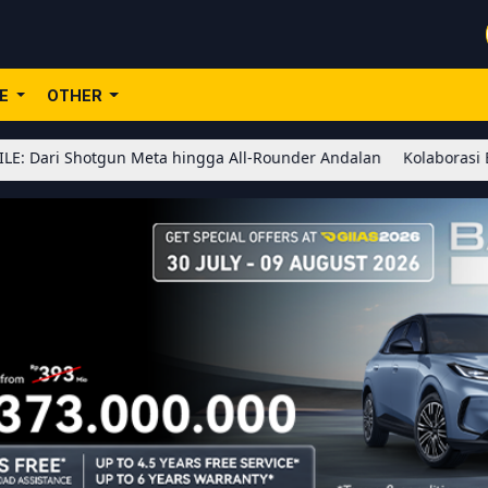
LE
OTHER
gun Meta hingga All-Rounder Andalan
Kolaborasi BLEACH x Honor 