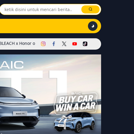
of Kings Dimulai! Hadirkan Skin Soul Reaper, Mode Khusus, dan Ev