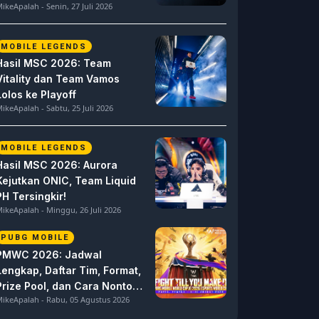
ikeApalah - Senin, 27 Juli 2026
MOBILE LEGENDS
Hasil MSC 2026: Team
Vitality dan Team Vamos
Lolos ke Playoff
ikeApalah - Sabtu, 25 Juli 2026
MOBILE LEGENDS
Hasil MSC 2026: Aurora
Kejutkan ONIC, Team Liquid
PH Tersingkir!
ikeApalah - Minggu, 26 Juli 2026
PUBG MOBILE
PMWC 2026: Jadwal
Lengkap, Daftar Tim, Format,
Prize Pool, dan Cara Nonton
ikeApalah - Rabu, 05 Agustus 2026
PUBG MOBILE World Cup