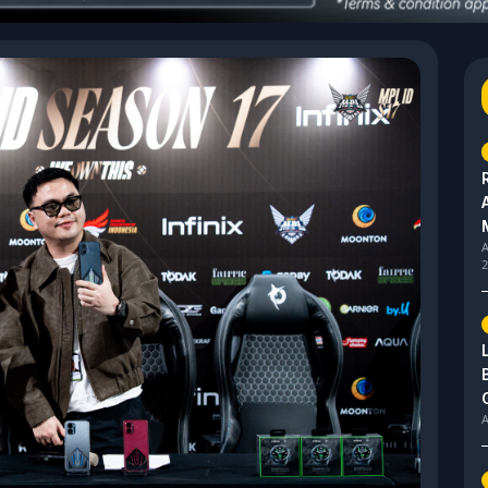
A
2
A