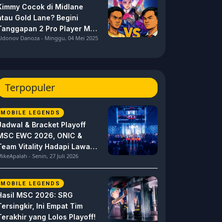
Kimmy Cocok di Midlane
atau Gold Lane? Begini
Tanggapan 2 Pro Player MPL
ldonov Danoza - Minggu, 04 Mei 2025
ID S15 ini
Terpopuler
MOBILE LEGENDS
Jadwal & Bracket Playoff
MSC EWC 2026, ONIC &
Team Vitality Hadapi Lawan
ikeApalah - Senin, 27 Juli 2026
Berat
MOBILE LEGENDS
Hasil MSC 2026: SRG
Tersingkir, Ini Empat Tim
Terakhir yang Lolos Playoff!