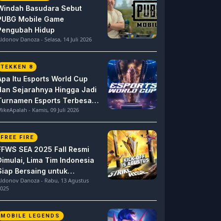
Windah Basudara Sebut
PUBG Mobile Game
Pengubah Hidup
ldonov Danoza - Selasa, 14 Juli 2026
TEKKEN 8
Apa Itu Esports World Cup
dan Sejarahnya Hingga Jadi
Turnamen Esports Terbesar
ikeApalah - Kamis, 09 Juli 2026
di Dunia
FREE FIRE
FFWS SEA 2025 Fall Resmi
Dimulai, Lima Tim Indonesia
Siap Bersaing untuk
ldonov Danoza - Rabu, 13 Agustus
Dominasi
025
MOBILE LEGENDS