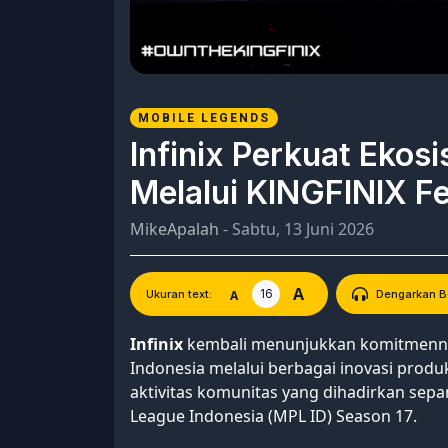
MOBILE LEGENDS
Infinix Perkuat Ekos
Melalui KINGFINIX Fe
MikeApalah
- Sabtu, 13 Juni 2026
A
16
A
Ukuran text:
Dengarkan Be
Infinix
kembali menunjukkan komitmenn
Indonesia melalui berbagai inovasi prod
aktivitas komunitas yang dihadirkan sep
League Indonesia (MPL ID) Season 17.