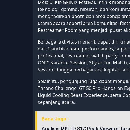
Melalui KINGFINIX Festival, Infinix me
teknologi, gaming, hiburan, dan komunitas 
menghadirkan booth dan area pengalaman
utama acara seperti area komunitas, festi
Restreamer Room yang menjadi pusat akti
Berbagai aktivitas menarik dapat dinikma
dari franchise team performances, super
profesional, restreamer watch party, co
ONIC Karaoke Session, Skylar Fun Match,
Session, hingga berbagai sesi kejutan lain
Selain itu, pengunjung juga dapat mengikut
Throne Challenge, GT 50 Pro Hands-on Ex
Liquid Cooling Beast Experience, serta Co
sepanjang acara.
Baca Juga :
Analisis MPL ID S17: Peak Viewers Tur