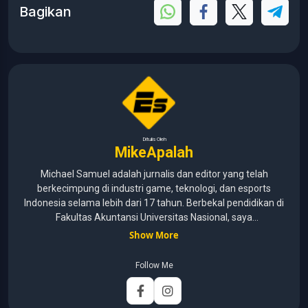
Bagikan
Ditulis Oleh
MikeApalah
Michael Samuel adalah jurnalis dan editor yang telah
berkecimpung di industri game, teknologi, dan esports
Indonesia selama lebih dari 17 tahun. Berbekal pendidikan di
Fakultas Akuntansi Universitas Nasional, saya
menggabungkan kemampuan analisis dengan pengalaman
Show More
panjang di dunia media digital. Sepanjang kariernya, Michael
pernah menangani berbagai peran, mulai dari reporter, editor,
Follow Me
marketing, business development, hingga Editor in Chief.
Fokus utamanya adalah menghadirkan tulisan yang
informatif, mendalam, dan mudah dipahami, khususnya