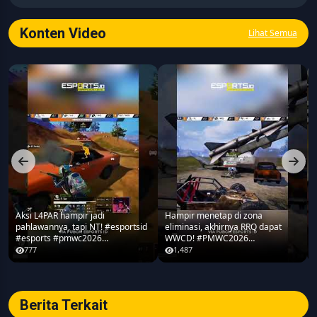
seputar game, esports, teknologi, serta perkembangan
industri digital.
Konten Video
Lihat Semua
Aksi L4PAR hampir jadi
Hampir menetap di zona
pahlawannya, tapi NT! #esportsid
eliminasi, akhirnya RRQ dapat
#esports #pmwc2026
WWCD! #PMWC2026
#pubgmobile #teamrrq
#pubgmobile #teamrrq
777
1,487
Berita Terkait