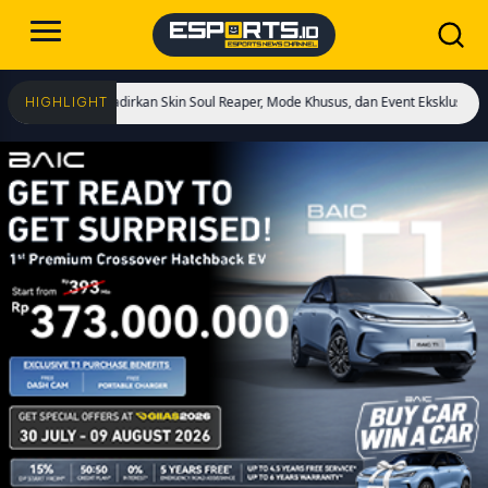
i! Hadirkan Skin Soul Reaper, Mode Khusus, dan Event Eksklusif!
Cristiano R
HIGHLIGHT