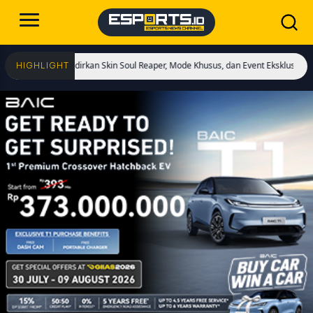
ai! Hadirkan Skin Soul Reaper, Mode Khusus, dan Event Eksklusif!
Cristiano R
HIGHLIGHT