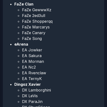
FaZe Clan
FaZe GewwwXz
FaZe 2ed3ull
FaZe Shopperqq
FaZe Marcarys
FaZe Canary
FaZe Song
eArena
EA Jowker
EA Sakura
EA Morman
EA Nc2
EA Rvenclaw
EA TernyK
Dingoz Xavier
DX Lamborghini
DX LeVis
DX ParaJin