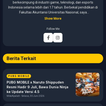
berkecimpung di industri game, teknologi, dan esports
Indonesia selama lebih dari 17 tahun. Berbekal pendidikan di
Fakultas Akuntansi Universitas Nasional, saya
menggabungkan kemampuan analisis dengan pengalaman
Show More
panjang di dunia media digital. Sepanjang kariernya, Michael
pernah menangani berbagai peran, mulai dari reporter, editor,
Follow Me
marketing, business development, hingga Editor in Chief.
Fokus utamanya adalah menghadirkan tulisan yang
informatif, mendalam, dan mudah dipahami, khususnya
seputar game, esports, teknologi, serta perkembangan
industri digital.
Berita Terkait
PUBG MOBILE
PUBG MOBILE x Naruto Shippuden
Resmi Hadir 9 Juli, Bawa Dunia Ninja
ke Update Versi 4.5
MikeApalah - Selasa, 30 Juni 2026