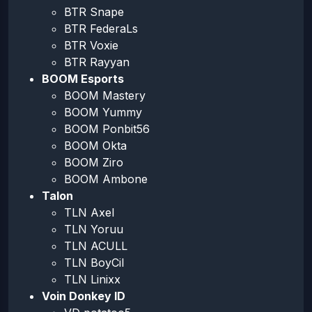
BTR Snape
BTR FederaLs
BTR Voxie
BTR Rayyan
BOOM Esports
BOOM Mastery
BOOM Yummy
BOOM Ponbit56
BOOM Okta
BOOM Ziro
BOOM Ambone
Talon
TLN Axel
TLN Yoruu
TLN ACULL
TLN BoyCil
TLN Linixx
Voin Donkey ID