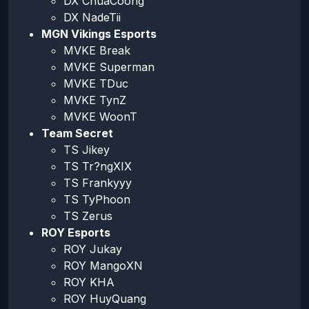
DX ChuaCóong
DX NadeTii
MGN Vikings Esports
MVKE Break
MVKE Superman
MVKE TDuc
MVKE TynZ
MVKE WoonT
Team Secret
TS Jikey
TS Tr?ngXIX
TS Frankyyy
TS TyPhoon
TS Zerus
ROY Esports
ROY Jukay
ROY MangoXN
ROY KHA
ROY HuyQuang