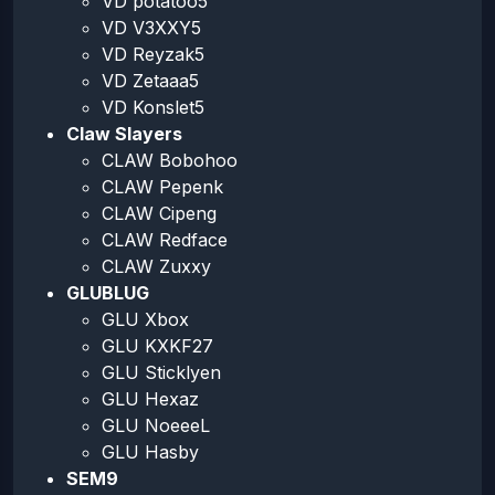
VD potatoo5
VD V3XXY5
VD Reyzak5
VD Zetaaa5
VD Konslet5
Claw Slayers
CLAW Bobohoo
CLAW Pepenk
CLAW Cipeng
CLAW Redface
CLAW Zuxxy
GLUBLUG
GLU Xbox
GLU KXKF27
GLU Sticklyen
GLU Hexaz
GLU NoeeeL
GLU Hasby
SEM9