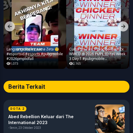
Langsung dibales sama Zeta 🧐
Cuma tim Tier S yang berhasil 2x
#esportsid #esports #pubgmobile
WWCD di 2026 PMPL ID Fall Week
#2026pmplidfall
3 Day 1 #pubgmobile
#2026pmplidfall
1,073
2,165
Berita Terkait
DOTA 2
Abed Rebellion Keluar dari The
International 2023
- Senin, 23 Oktober 2023