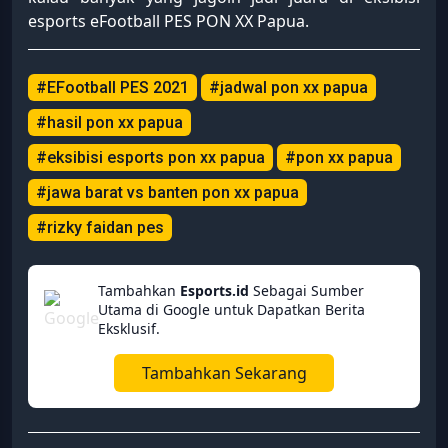
esports eFootball PES PON XX Papua.
#EFootball PES 2021
#jadwal pon xx papua
#hasil pon xx papua
#eksibisi esports pon xx papua
#pon xx papua
#jawa barat vs banten pon xx papua
#rizky faidan pes
Tambahkan
Esports.id
Sebagai Sumber
Utama di Google untuk Dapatkan Berita
Eksklusif.
Tambahkan Sekarang