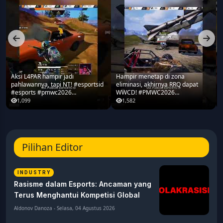
Aksi L4PAR hampir jadi
Hampir menetap di zona
pahlawannya, tapi NT! #esportsid
eliminasi, akhirnya RRQ dapat
#esports #pmwc2026
WWCD! #PMWC2026
#pubgmobile #teamrrq
#pubgmobile #teamrrq
1,099
1,582
Pilihan Editor
INDUSTRY
Rasisme dalam Esports: Ancaman yang
Terus Menghantui Kompetisi Global
Aldonov Danoza - Selasa, 04 Agustus 2026