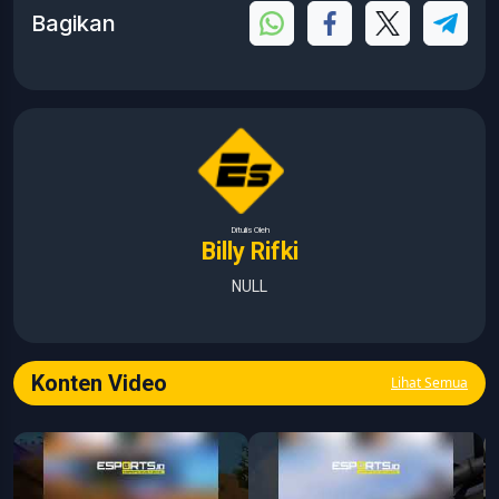
Bagikan
Ditulis Oleh
Billy Rifki
NULL
Konten Video
Lihat Semua