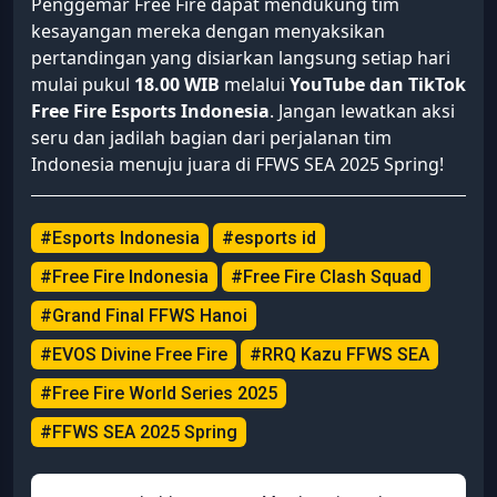
Penggemar Free Fire dapat mendukung tim
kesayangan mereka dengan menyaksikan
pertandingan yang disiarkan langsung setiap hari
mulai pukul
18.00 WIB
melalui
YouTube dan TikTok
Free Fire Esports Indonesia
. Jangan lewatkan aksi
seru dan jadilah bagian dari perjalanan tim
Indonesia menuju juara di FFWS SEA 2025 Spring!
#Esports Indonesia
#esports id
#Free Fire Indonesia
#Free Fire Clash Squad
#Grand Final FFWS Hanoi
#EVOS Divine Free Fire
#RRQ Kazu FFWS SEA
#Free Fire World Series 2025
#FFWS SEA 2025 Spring