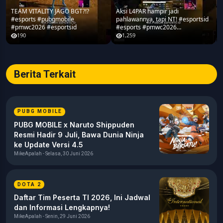
TEAM VITALITY JAGO BGT?!?
Aksi L4PAR hampir jadi
#esports #pubgmobile
pahlawannya, tapi NT! #esportsid
#pmwc2026 #esportsid
#esports #pmwc2026
#pubgmobile #teamrrq
190
1,259
Berita Terkait
PUBG MOBILE
PUBG MOBILE x Naruto Shippuden
Resmi Hadir 9 Juli, Bawa Dunia Ninja
ke Update Versi 4.5
MikeApalah - Selasa, 30 Juni 2026
DOTA 2
Daftar Tim Peserta TI 2026, Ini Jadwal
dan Informasi Lengkapnya!
MikeApalah - Senin, 29 Juni 2026