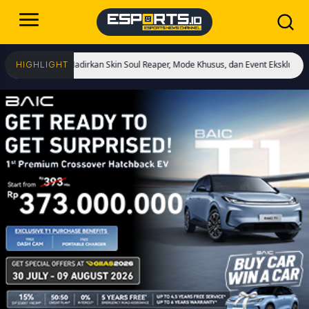
ai! Hadirkan Skin Soul Reaper, Mode Khusus, dan Event Eksklusif!
Cristiano 
HIGHLIGHT