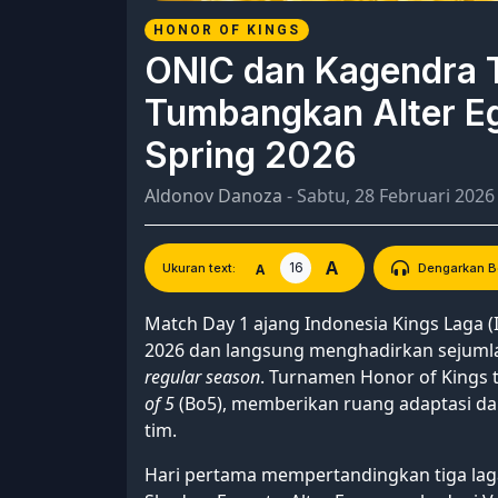
HONOR OF KINGS
ONIC dan Kagendra 
Tumbangkan Alter Eg
Spring 2026
Aldonov Danoza
- Sabtu, 28 Februari 2026
A
16
A
Ukuran text:
Dengarkan Be
Match Day 1 ajang Indonesia Kings Laga (I
2026 dan langsung menghadirkan sejuml
regular season
. Turnamen Honor of Kings 
of 5
(Bo5), memberikan ruang adaptasi dan 
tim.
Hari pertama mempertandingkan tiga l