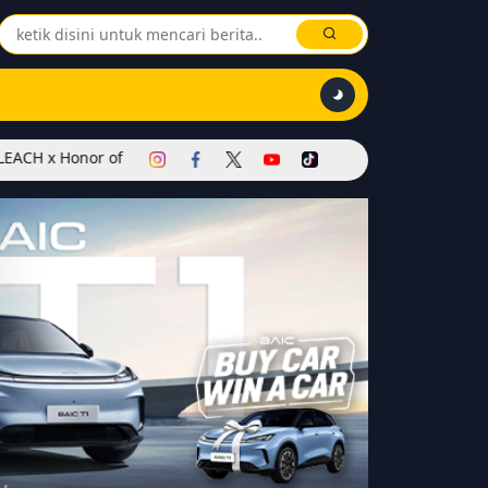
ings Dimulai! Hadirkan Skin Soul Reaper, Mode Khusus, dan Event E