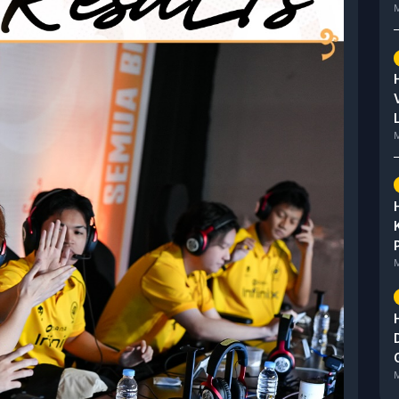
M
M
M
M