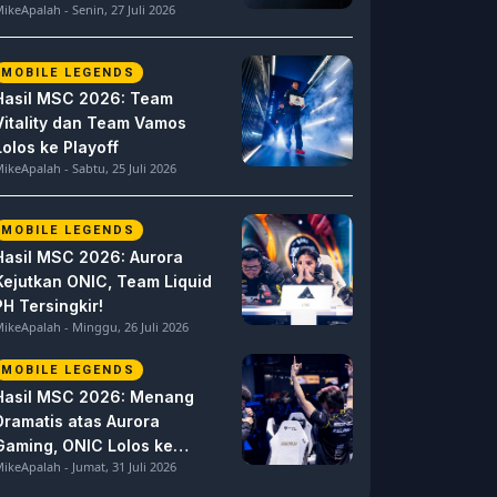
ikeApalah - Senin, 27 Juli 2026
MOBILE LEGENDS
Hasil MSC 2026: Team
Vitality dan Team Vamos
Lolos ke Playoff
ikeApalah - Sabtu, 25 Juli 2026
MOBILE LEGENDS
Hasil MSC 2026: Aurora
Kejutkan ONIC, Team Liquid
PH Tersingkir!
ikeApalah - Minggu, 26 Juli 2026
MOBILE LEGENDS
Hasil MSC 2026: Menang
Dramatis atas Aurora
Gaming, ONIC Lolos ke
ikeApalah - Jumat, 31 Juli 2026
Semifinal!