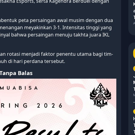
esakha Esports, serta Kagendra berduel dengan
embentuk peta persaingan awal musim dengan dua
A
enangan meyakinkan 3-1. Intensitas tinggi yang
inyal bahwa persaingan menuju takhta juara IKL
nan rotasi menjadi faktor penentu utama bagi tim-
h di hari perdana tersebut.
Tanpa Balas
M