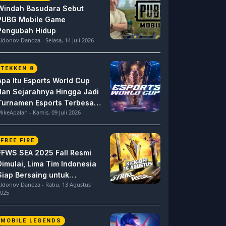
Windah Basudara Sebut
PUBG Mobile Game
Pengubah Hidup
ldonov Danoza - Selasa, 14 Juli 2026
TEKKEN 8
Apa Itu Esports World Cup
dan Sejarahnya Hingga Jadi
Turnamen Esports Terbesar
ikeApalah - Kamis, 09 Juli 2026
di Dunia
FREE FIRE
FFWS SEA 2025 Fall Resmi
Dimulai, Lima Tim Indonesia
Siap Bersaing untuk
ldonov Danoza - Rabu, 13 Agustus
Dominasi
025
MOBILE LEGENDS