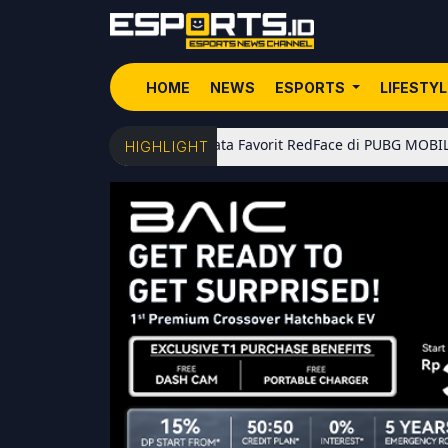
HOME
NEWS
ESPORTS
LIFESTY
5 Senjata Favorit RedFace di PUBG MOBILE: Dari Shotgun M
HIGHLIGHT