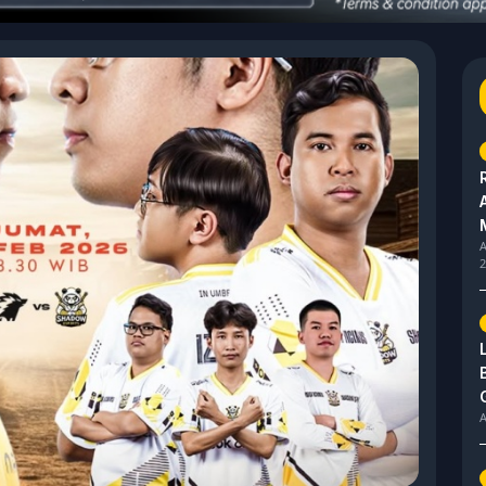
A
2
A