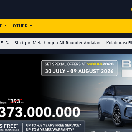
LE
OTHER
eta hingga All-Rounder Andalan
Kolaborasi BLEACH x Honor of K