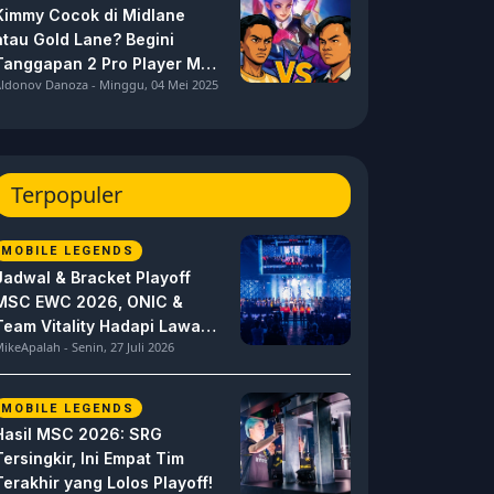
Kimmy Cocok di Midlane
atau Gold Lane? Begini
Tanggapan 2 Pro Player MPL
ldonov Danoza - Minggu, 04 Mei 2025
ID S15 ini
Terpopuler
MOBILE LEGENDS
Jadwal & Bracket Playoff
MSC EWC 2026, ONIC &
Team Vitality Hadapi Lawan
ikeApalah - Senin, 27 Juli 2026
Berat
MOBILE LEGENDS
Hasil MSC 2026: SRG
Tersingkir, Ini Empat Tim
Terakhir yang Lolos Playoff!