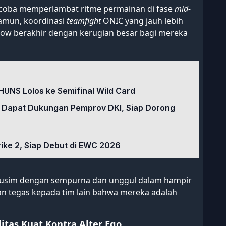
coba memperlambat ritme permainan di fase
mid-
amun, koordinasi
teamfight
ONIC yang jauh lebih
dow berakhir dengan kerugian besar bagi mereka
HUNS Lolos ke Semifinal Wild Card
 Dapat Dukungan Pemprov DKI, Siap Dorong
rike 2, Siap Debut di EWC 2026
musim dengan sempurna dan unggul dalam hampir
san tegas kepada tim lain bahwa mereka adalah
itas Kuat Kontra Alter Ego