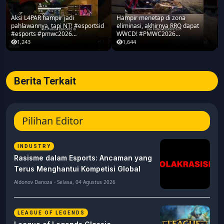
Aksi L4PAR hampir jadi
Hampir menetap di zona
pahlawannya, tapi NT! #esportsid
eliminasi, akhirnya RRQ dapat
#esports #pmwc2026
WWCD! #PMWC2026
#pubgmobile #teamrrq
#pubgmobile #teamrrq
1,243
1,644
Berita Terkait
Pilihan Editor
INDUSTRY
Rasisme dalam Esports: Ancaman yang
Terus Menghantui Kompetisi Global
Aldonov Danoza - Selasa, 04 Agustus 2026
LEAGUE OF LEGENDS