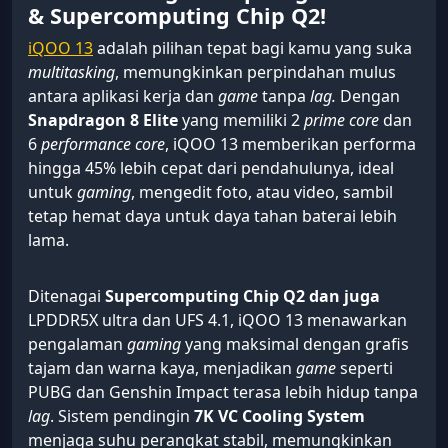
& Supercomputing Chip Q2!
iQOO 13
adalah pilihan tepat bagi kamu yang suka
multitasking
, memungkinkan perpindahan mulus
antara aplikasi kerja dan
game
tanpa
lag.
Dengan
Snapdragon 8 Elite
yang memiliki 2
prime core
dan
6
performance core
, iQOO 13 memberikan performa
hingga 45% lebih cepat dari pendahulunya, ideal
untuk
gaming
, mengedit foto, atau video, sambil
tetap hemat daya untuk daya tahan baterai lebih
lama.
Ditenagai
Supercomputing Chip Q2 dan juga
LPDDR5X ultra dan UFS 4.1, iQOO 13 menawarkan
pengalaman
gaming
yang maksimal dengan grafis
tajam dan warna kaya, menjadikan
game
seperti
PUBG dan Genshin Impact terasa lebih hidup tanpa
lag
. Sistem pendingin
7K VC Cooling System
menjaga suhu perangkat stabil, memungkinkan