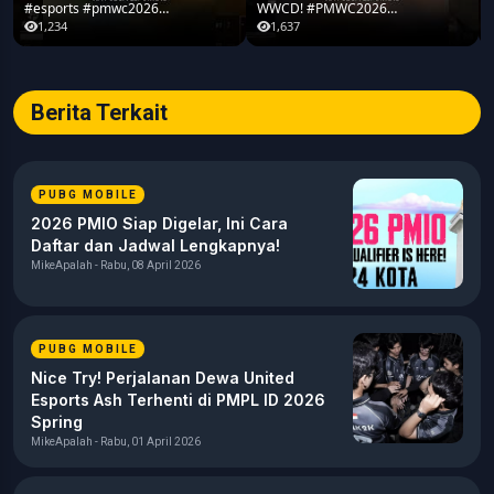
#esports #pmwc2026
WWCD! #PMWC2026
#pubgmobile #teamrrq
#pubgmobile #teamrrq
1,234
1,637
Berita Terkait
PUBG MOBILE
2026 PMIO Siap Digelar, Ini Cara
Daftar dan Jadwal Lengkapnya!
MikeApalah - Rabu, 08 April 2026
PUBG MOBILE
Nice Try! Perjalanan Dewa United
Esports Ash Terhenti di PMPL ID 2026
Spring
MikeApalah - Rabu, 01 April 2026