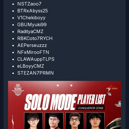
NSTZaoo7
BTRxAbyss25
V1Chekiboyy
GBUMyuki99
RadityaCMZ
RBKCoto7RYCH
AEPerseuzzz
NFxMirooFTN
CLAWAuppTLPS
eLBoyyCMZ
STEZAN7PRMN