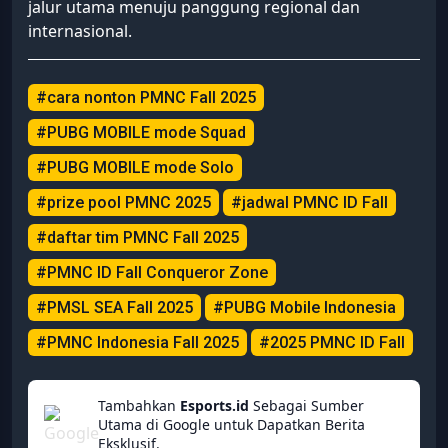
jalur utama menuju panggung regional dan
internasional.
#cara nonton PMNC Fall 2025
#PUBG MOBILE mode Squad
#PUBG MOBILE mode Solo
#prize pool PMNC 2025
#jadwal PMNC ID Fall
#daftar tim PMNC Fall 2025
#PMNC ID Fall Conqueror Zone
#PMSL SEA Fall 2025
#PUBG Mobile Indonesia
#PMNC Indonesia Fall 2025
#2025 PMNC ID Fall
Tambahkan
Esports.id
Sebagai Sumber
Utama di Google untuk Dapatkan Berita
Eksklusif.