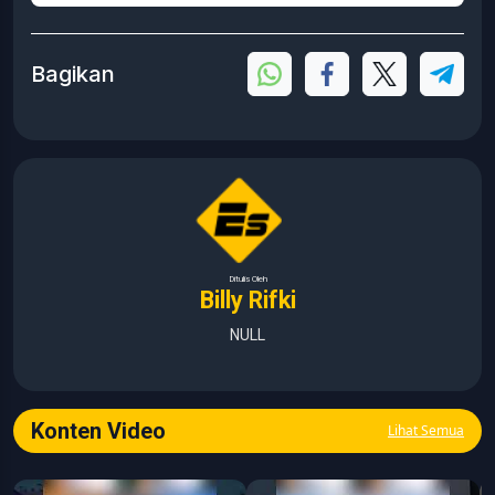
Bagikan
Ditulis Oleh
Billy Rifki
NULL
Konten Video
Lihat Semua