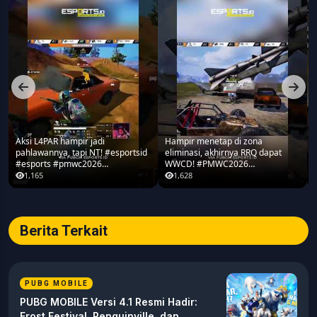
Aksi L4PAR hampir jadi
Hampir menetap di zona
pahlawannya, tapi NT! #esportsid
eliminasi, akhirnya RRQ dapat
#esports #pmwc2026
WWCD! #PMWC2026
#pubgmobile #teamrrq
#pubgmobile #teamrrq
1,165
1,628
Berita Terkait
PUBG MOBILE
PUBG MOBILE Versi 4.1 Resmi Hadir:
Frost Festival, Penguinville, dan