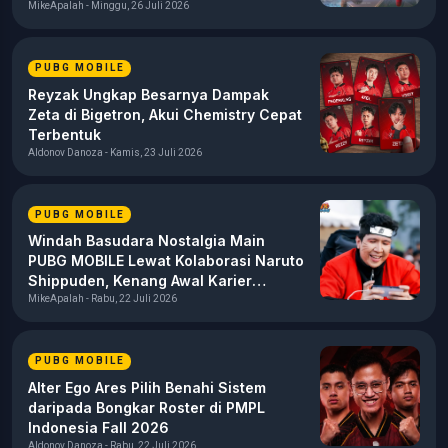
Erangel
MikeApalah - Minggu, 26 Juli 2026
PUBG MOBILE
Reyzak Ungkap Besarnya Dampak
Zeta di Bigetron, Akui Chemistry Cepat
Terbentuk
Aldonov Danoza - Kamis, 23 Juli 2026
PUBG MOBILE
Windah Basudara Nostalgia Main
PUBG MOBILE Lewat Kolaborasi Naruto
Shippuden, Kenang Awal Karier
sebagai Content Creator
MikeApalah - Rabu, 22 Juli 2026
PUBG MOBILE
Alter Ego Ares Pilih Benahi Sistem
daripada Bongkar Roster di PMPL
Indonesia Fall 2026
Aldonov Danoza - Rabu, 22 Juli 2026