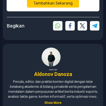
Tambahkan Sekarang
Bagikan
Ditulis Oleh
Aldonov Danoza
Penulis, editor, dan praktisi konten digital dengan latar
belakang akademis di bidang jurnalistik serta pengalaman
mendalam dalam penyusunan artikel berita industri esports,
analisis taktis game, konten informatif, serta optimasi mesin
pencari (SEO) untuk audiens media digital. Lulusan Universitas
Show More