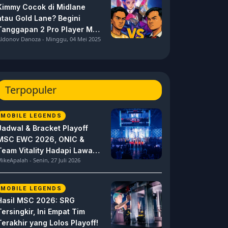
Kimmy Cocok di Midlane
atau Gold Lane? Begini
Tanggapan 2 Pro Player MPL
ldonov Danoza - Minggu, 04 Mei 2025
ID S15 ini
Terpopuler
MOBILE LEGENDS
Jadwal & Bracket Playoff
MSC EWC 2026, ONIC &
Team Vitality Hadapi Lawan
ikeApalah - Senin, 27 Juli 2026
Berat
MOBILE LEGENDS
Hasil MSC 2026: SRG
Tersingkir, Ini Empat Tim
Terakhir yang Lolos Playoff!