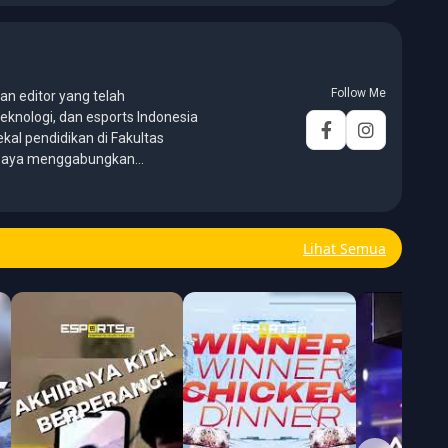
Follow Me
an editor yang telah
eknologi, dan esports Indonesia
ekal pendidikan di Fakultas
, saya menggabungkan
galaman panjang di dunia
er, editor, marketing, business
hief. Fokus utamanya adalah
Lihat Semua
ormatif, mendalam, dan mudah
e, esports, teknologi, serta