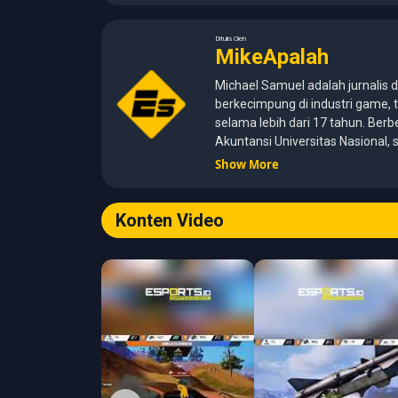
Ditulis Oleh
MikeApalah
Michael Samuel adalah jurnalis d
berkecimpung di industri game, t
selama lebih dari 17 tahun. Berb
Akuntansi Universitas Nasional
kemampuan analisis dengan pen
Show More
media digital. Sepanjang kariernya, Michael pernah menangani
berbagai peran, mulai dari report
development, hingga Editor in C
Konten Video
menghadirkan tulisan yang inf
dipahami, khususnya seputar gam
perkembangan industri digital.