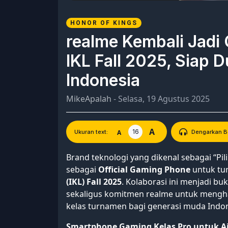
HONOR OF KINGS
realme Kembali Jadi 
IKL Fall 2025, Siap 
Indonesia
MikeApalah
- Selasa, 19 Agustus 2025
A
16
A
Ukuran text:
Dengarkan Be
Brand teknologi yang dikenal sebagai “Pi
sebagai
Official Gaming Phone
untuk t
(IKL) Fall 2025
. Kolaborasi ini menjadi b
sekaligus komitmen realme untuk mengh
kelas turnamen bagi generasi muda Indon
Smartphone Gaming Kelas Pro untuk A