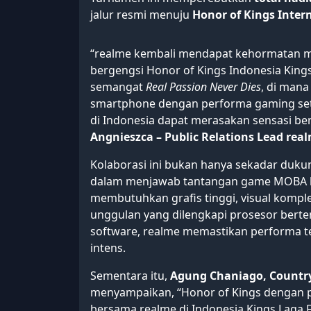
jalur resmi menuju
Honor of Kings Inter
“realme kembali mendapat kehormatan m
bergengsi Honor of Kings Indonesia Kings 
semangat
Real Passion Never Dies
, di mana
smartphone dengan performa gaming set
di Indonesia dapat merasakan sensasi ber
Angnieszca – Public Relations Lead rea
Kolaborasi ini bukan hanya sekadar dukun
dalam menjawab tantangan game MOBA kel
membutuhkan grafis tinggi, visual komple
unggulan yang dilengkapi prosesor berten
software, realme memastikan performa tet
intens.
Sementara itu,
Agung Chaniago, Country
menyampaikan, “Honor of Kings dengan 
bersama realme di Indonesia Kings Laga Fa