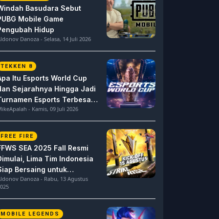
Windah Basudara Sebut
PUBG Mobile Game
Pengubah Hidup
ldonov Danoza - Selasa, 14 Juli 2026
TEKKEN 8
Apa Itu Esports World Cup
dan Sejarahnya Hingga Jadi
Turnamen Esports Terbesar
ikeApalah - Kamis, 09 Juli 2026
di Dunia
FREE FIRE
FFWS SEA 2025 Fall Resmi
Dimulai, Lima Tim Indonesia
Siap Bersaing untuk
ldonov Danoza - Rabu, 13 Agustus
Dominasi
025
MOBILE LEGENDS