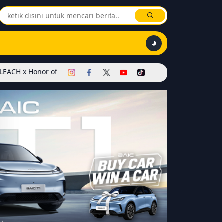
r of Kings Dimulai! Hadirkan Skin Soul Reaper, Mode Khusus, dan E