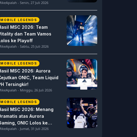
ikeApalah - Senin, 27 Juli 2026
MOBILE LEGENDS
Hasil MSC 2026: Team
Vitality dan Team Vamos
Lolos ke Playoff
ikeApalah - Sabtu, 25 Juli 2026
MOBILE LEGENDS
Hasil MSC 2026: Aurora
Kejutkan ONIC, Team Liquid
PH Tersingkir!
ikeApalah - Minggu, 26 Juli 2026
MOBILE LEGENDS
Hasil MSC 2026: Menang
Dramatis atas Aurora
Gaming, ONIC Lolos ke
ikeApalah - Jumat, 31 Juli 2026
Semifinal!