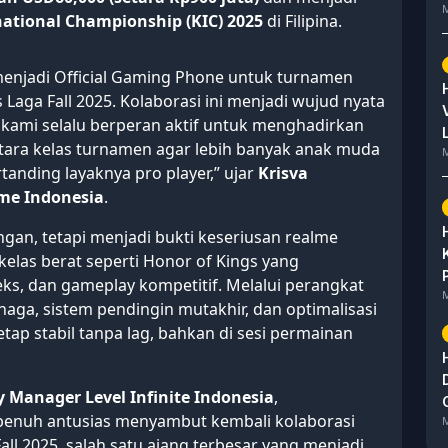
M
national Championship (KIC) 2025
di Filipina.
enjadi Official Gaming Phone untuk turnamen
Laga Fall 2025. Kolaborasi ini menjadi wujud nyata
 kami selalu berperan aktif untuk menghadirkan
ara kelas turnamen agar lebih banyak anak muda
M
tanding layaknya pro player,” ujar
Krisva
lme Indonesia
.
gan, tetapi menjadi bukti keseriusan realme
as berat seperti Honor of Kings yang
ks, dan gameplay kompetitif. Melalui perangkat
M
aga, sistem pendingin mutakhir, dan optimalisasi
ap stabil tanpa lag, bahkan di sesi permainan
 Manager Level Infinite Indonesia
,
penuh antusias menyambut kembali kolaborasi
M
ll 2025, salah satu ajang terbesar yang menjadi