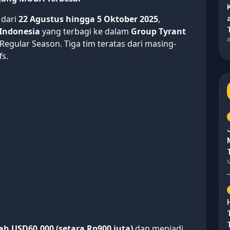
 dari
22 Agustus hingga 5 Oktober 2025
,
 Indonesia
yang terbagi ke dalam
Group Tyrant
A
gular Season. Tiga tim teratas dari masing-
fs.
M
ah USD60,000 (setara Rp900 juta)
dan menjadi