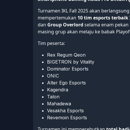
Turnamen IKL Fall 2025 akan berlangsung
mempertemukan
10 tim esports terbaik
dan
Group Overlord
selama enam pekan Re
masing grup akan melaju ke babak Playof
Tim peserta:
Rex Regum Qeon
BIGETRON by Vitality
Dominator Esports
ONIC
Alter Ego Esports
Kagendra
Talon
Mahadewa
Vesakha Esports
Revemoin Esports
Turnamen ini memperebutkan
total hadi