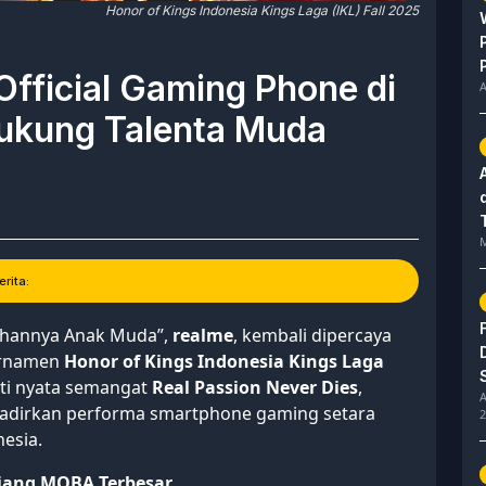
Honor of Kings Indonesia Kings Laga (IKL) Fall 2025
Official Gaming Phone di
A
Dukung Talenta Muda
M
rita:
lihannya Anak Muda”,
realme
, kembali dipercaya
urnamen
Honor of Kings Indonesia Kings Laga
ukti nyata semangat
Real Passion Never Dies
,
A
adirkan performa smartphone gaming setara
2
esia.
jang MOBA Terbesar