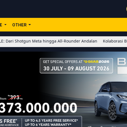
LE
OTHER
tgun Meta hingga All-Rounder Andalan
Kolaborasi BLEACH x Hono