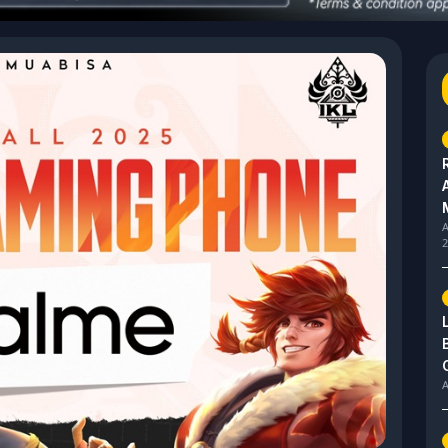
A
2
A