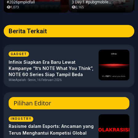
#2026pmplidfall
3 Day 1 #pubgmobile
#2026pmplidfall
1,073
2,165
Berita Terkait
GADGET
Infinix Siapkan Era Baru Lewat
Kampanye “It’s NOTE What You Think”,
NOTE 60 Series Siap Tampil Beda
MikeApalah - Senin, 16 Februari 2026
Pilihan Editor
INDUSTRY
Rasisme dalam Esports: Ancaman yang
Terus Menghantui Kompetisi Global