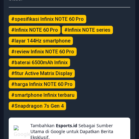
#spesifikasi Infinix NOTE 60 Pro
#Infinix NOTE 60 Pro
#Infinix NOTE series
#layar 144Hz smartphone
#review Infinix NOTE 60 Pro
#baterai 6500mAh Infinix
#fitur Active Matrix Display
#harga Infinix NOTE 60 Pro
#smartphone Infinix terbaru
#Snapdragon 7s Gen 4
Tambahkan
Esports.id
Sebagai Sumber
Utama di Google untuk Dapatkan Berita
Eksklusif.