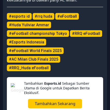
#esports id
#rrq huda
#eFootball
#Huda Yuliviar Ammar
#eFootball championship Tokyo
#RRQ eFootball
#Esports Indonesia
#eFootball World Finals 2025
#AC Milan Club Finals 2025
#RRQ_Huda eFootball
Tambahkan
Esports.id
Sebagai Sumber
Utama di Google untuk Dapatkan Berita
Eksklusif.
Tambahkan Sekarang