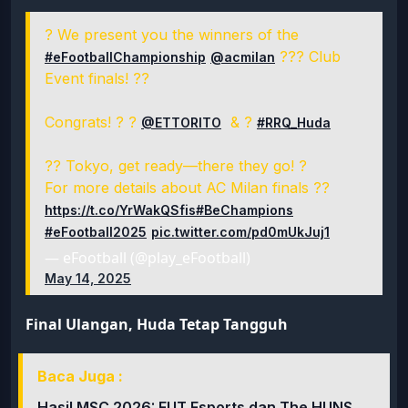
? We present you the winners of the
??? Club
#eFootballChampionship
@acmilan
Event finals! ??
Congrats! ? ?
& ?
@ETTORITO
#RRQ_Huda
?? Tokyo, get ready—there they go! ?
For more details about AC Milan finals ??
https://t.co/YrWakQSfis
#BeChampions
#eFootball2025
pic.twitter.com/pd0mUkJuj1
— eFootball (@play_eFootball)
May 14, 2025
Final Ulangan, Huda Tetap Tangguh
Baca Juga :
Hasil MSC 2026: FUT Esports dan The HUNS