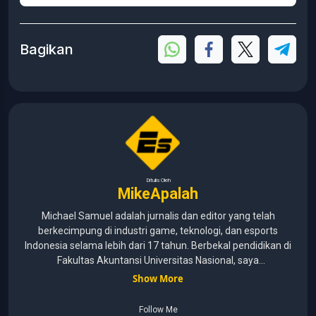
Bagikan
Ditulis Oleh
MikeApalah
Michael Samuel adalah jurnalis dan editor yang telah
berkecimpung di industri game, teknologi, dan esports
Indonesia selama lebih dari 17 tahun. Berbekal pendidikan di
Fakultas Akuntansi Universitas Nasional, saya
menggabungkan kemampuan analisis dengan pengalaman
Show More
panjang di dunia media digital. Sepanjang kariernya, Michael
pernah menangani berbagai peran, mulai dari reporter, editor,
Follow Me