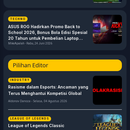
TECHNO
ASUS ROG Hadirkan Promo Back to
School 2026, Bonus Bola Edisi Spesial
20 Tahun untuk Pembelian Laptop
Gaming
MikeApalah - Rabu, 24 Juni 2026
Pilihan Editor
INDUSTRY
Rasisme dalam Esports: Ancaman yang
Terus Menghantui Kompetisi Global
Aldonov Danoza - Selasa, 04 Agustus 2026
LEAGUE OF LEGENDS
League of Legends Classic