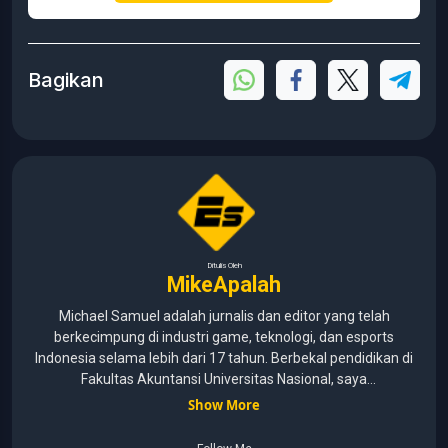
Bagikan
Ditulis Oleh
MikeApalah
Michael Samuel adalah jurnalis dan editor yang telah
berkecimpung di industri game, teknologi, dan esports
Indonesia selama lebih dari 17 tahun. Berbekal pendidikan di
Fakultas Akuntansi Universitas Nasional, saya
menggabungkan kemampuan analisis dengan pengalaman
Show More
panjang di dunia media digital. Sepanjang kariernya, Michael
pernah menangani berbagai peran, mulai dari reporter, editor,