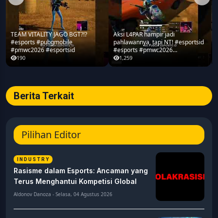
TEAM VITALITY JAGO BGT?!?
Aksi L4PAR hampir jadi
#esports #pubgmobile
pahlawannya, tapi NT! #esportsid
#pmwc2026 #esportsid
#esports #pmwc2026
#pubgmobile #teamrrq
190
1,259
Berita Terkait
Pilihan Editor
INDUSTRY
Rasisme dalam Esports: Ancaman yang
Terus Menghantui Kompetisi Global
Aldonov Danoza - Selasa, 04 Agustus 2026