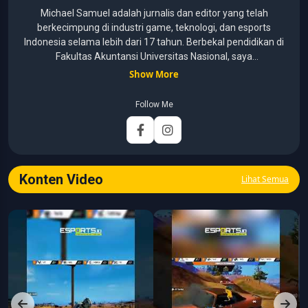
Michael Samuel adalah jurnalis dan editor yang telah
berkecimpung di industri game, teknologi, dan esports
Indonesia selama lebih dari 17 tahun. Berbekal pendidikan di
Fakultas Akuntansi Universitas Nasional, saya
menggabungkan kemampuan analisis dengan pengalaman
Show More
panjang di dunia media digital. Sepanjang kariernya, Michael
pernah menangani berbagai peran, mulai dari reporter, editor,
Follow Me
marketing, business development, hingga Editor in Chief.
Fokus utamanya adalah menghadirkan tulisan yang
informatif, mendalam, dan mudah dipahami, khususnya
seputar game, esports, teknologi, serta perkembangan
industri digital.
Konten Video
Lihat Semua