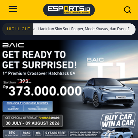
gs Dimulai! Hadirkan Skin Soul Reaper, Mode Khusus, dan Event Eksklusif!
Cri
HIGHLIGHT