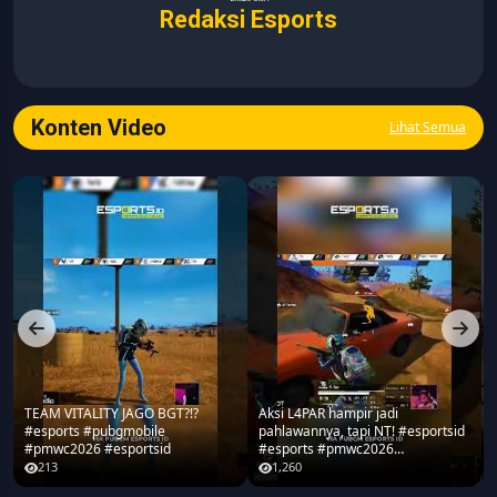
Redaksi Esports
Konten Video
Lihat Semua
TEAM VITALITY JAGO BGT?!?
Aksi L4PAR hampir jadi
#esports #pubgmobile
pahlawannya, tapi NT! #esportsid
#pmwc2026 #esportsid
#esports #pmwc2026
#pubgmobile #teamrrq
213
1,260