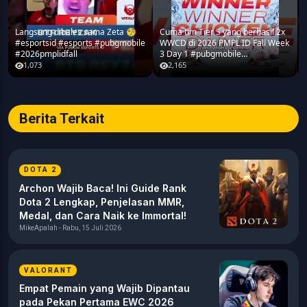
Langsung dibales sama Zeta 🧐
Cuma tim Tier S yang berhasil 2x
#esportsid #esports #pubgmobile
WWCD di 2026 PMPL ID Fall Week
#2026pmplidfall
3 Day 1 #pubgmobile
#2026pmplidfall
1,073
2,165
Berita Terkait
DOTA 2
Archon Wajib Baca! Ini Guide Rank
Dota 2 Lengkap, Penjelasan MMR,
Medal, dan Cara Naik ke Immortal!
MikeApalah - Rabu, 15 Juli 2026
VALORANT
Empat Pemain yang Wajib Dipantau
pada Pekan Pertama EWC 2026