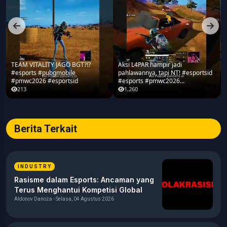
TEAM VITALITY JAGO BGT?!?
Aksi L4PAR hampir jadi
#esports #pubgmobile
pahlawannya, tapi NT! #esportsid
#pmwc2026 #esportsid
#esports #pmwc2026
#pubgmobile #teamrrq
213
1,260
Berita Terkait
INDUSTRY
Rasisme dalam Esports: Ancaman yang
Terus Menghantui Kompetisi Global
Aldonov Danoza - Selasa, 04 Agustus 2026