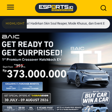
s Dimulai! Hadirkan Skin Soul Reaper, Mode Khusus, dan Event Eksklusif!
Cris
HIGHLIGHT