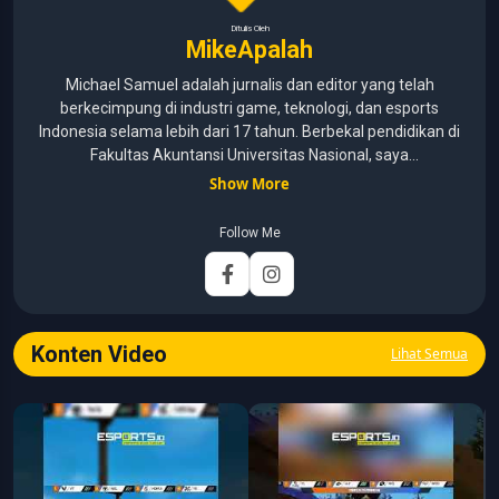
Ditulis Oleh
MikeApalah
Michael Samuel adalah jurnalis dan editor yang telah
berkecimpung di industri game, teknologi, dan esports
Indonesia selama lebih dari 17 tahun. Berbekal pendidikan di
Fakultas Akuntansi Universitas Nasional, saya
menggabungkan kemampuan analisis dengan pengalaman
Show More
panjang di dunia media digital. Sepanjang kariernya, Michael
pernah menangani berbagai peran, mulai dari reporter, editor,
Follow Me
marketing, business development, hingga Editor in Chief.
Fokus utamanya adalah menghadirkan tulisan yang
informatif, mendalam, dan mudah dipahami, khususnya
seputar game, esports, teknologi, serta perkembangan
industri digital.
Konten Video
Lihat Semua