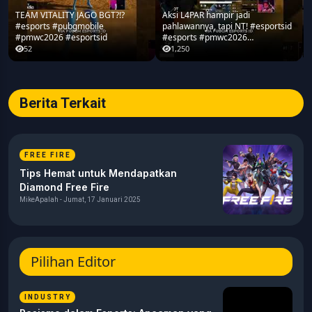
TEAM VITALITY JAGO BGT?!?
Aksi L4PAR hampir jadi
#esports #pubgmobile
pahlawannya, tapi NT! #esportsid
#pmwc2026 #esportsid
#esports #pmwc2026
#pubgmobile #teamrrq
52
1,250
Berita Terkait
FREE FIRE
Tips Hemat untuk Mendapatkan
Diamond Free Fire
MikeApalah - Jumat, 17 Januari 2025
Pilihan Editor
INDUSTRY