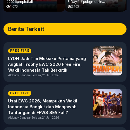
#2026pmplidfall
3 Day 1 #pubgmobile
#2026pmplidfall
1,073
2,165
Berita Terkait
FREE FIRE
LYON Jadi Tim Meksiko Pertama yang
Angkat Trophy EWC 2026 Free Fire,
Wakil Indonesia Tak Berkutik
Aldonov Danoza - Selasa, 21 Juli 2026
FREE FIRE
Usai EWC 2026, Mampukah Wakil
Indonesia Bangkit dan Menjawab
Tantangan di FFWS SEA Fall?
Aldonov Danoza - Selasa, 21 Juli 2026