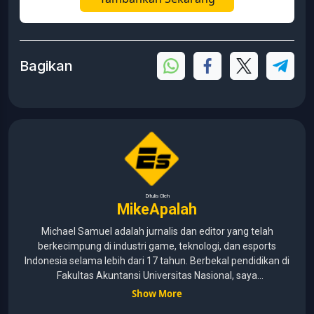
Bagikan
Ditulis Oleh
MikeApalah
Michael Samuel adalah jurnalis dan editor yang telah
berkecimpung di industri game, teknologi, dan esports
Indonesia selama lebih dari 17 tahun. Berbekal pendidikan di
Fakultas Akuntansi Universitas Nasional, saya
menggabungkan kemampuan analisis dengan pengalaman
Show More
panjang di dunia media digital. Sepanjang kariernya, Michael