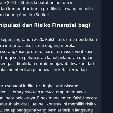
ion
(CFTC). Status kepatuhan hukum ini
dari kompetitor bursa prediksi lain yang memilih
m dagang Amerika Serikat.
ipulasi dan Risiko Finansial bagi
i sepanjang tahun 2026, Kalshi terus memperkokoh
ra integritas ekosistem dagang mereka.
erangkaian protokol baru, termasuk verifikasi
o tinggi serta peluncuran kanal pelaporan dugaan
ni sengaja digulirkan untuk menjawab desakan dari
mulai memberikan pengawasan ketat terhadap
ru sebagai indikator tingkat antusiasme
amen, skema
prediction market
tetap membawa
bagi para pelakunya. Pihak manajemen Kalshi secara
ruh aktivitas jual-beli kontrak ini memiliki risiko
u, setiap pengguna yang berniat terjun langsung