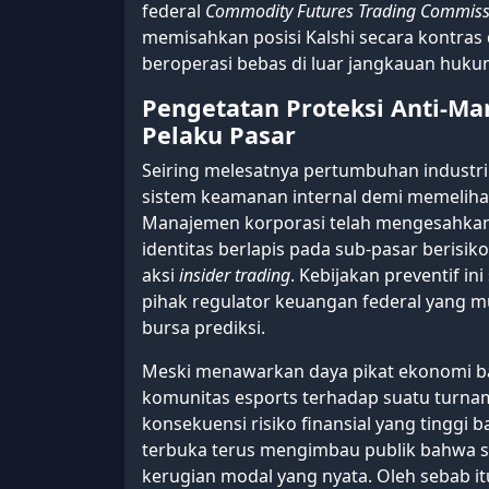
federal
Commodity Futures Trading Commiss
memisahkan posisi Kalshi secara kontras 
beroperasi bebas di luar jangkauan huku
Pengetatan Proteksi Anti-Man
Pelaku Pasar
Seiring melesatnya pertumbuhan industr
sistem keamanan internal demi memeliha
Manajemen korporasi telah mengesahkan s
identitas berlapis pada sub-pasar berisik
aksi
insider trading
. Kebijakan preventif i
pihak regulator keuangan federal yang 
bursa prediksi.
Meski menawarkan daya pikat ekonomi ba
komunitas esports terhadap suatu turn
konsekuensi risiko finansial yang tinggi 
terbuka terus mengimbau publik bahwa selu
kerugian modal yang nyata. Oleh sebab it