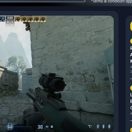
A
2
A