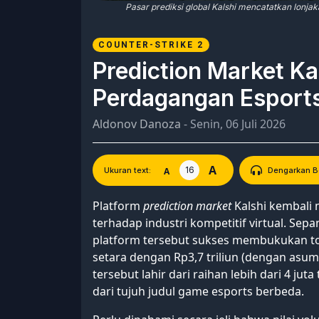
Pasar prediksi global Kalshi mencatatkan lonja
COUNTER-STRIKE 2
Prediction Market Ka
Perdagangan Esports 
Aldonov Danoza
- Senin, 06 Juli 2026
A
16
A
Ukuran text:
Dengarkan Be
Platform
prediction market
Kalshi kembali
terhadap industri kompetitif virtual. Sepa
platform tersebut sukses membukukan to
setara dengan Rp3,7 triliun (dengan asumsi
tersebut lahir dari raihan lebih dari 4 juta
dari tujuh judul game esports berbeda.