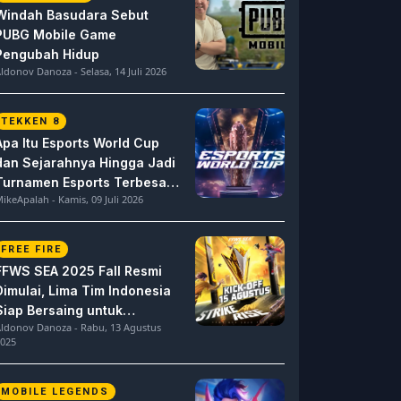
Windah Basudara Sebut
PUBG Mobile Game
Pengubah Hidup
ldonov Danoza - Selasa, 14 Juli 2026
TEKKEN 8
Apa Itu Esports World Cup
dan Sejarahnya Hingga Jadi
Turnamen Esports Terbesar
ikeApalah - Kamis, 09 Juli 2026
di Dunia
FREE FIRE
FFWS SEA 2025 Fall Resmi
Dimulai, Lima Tim Indonesia
Siap Bersaing untuk
ldonov Danoza - Rabu, 13 Agustus
Dominasi
025
MOBILE LEGENDS