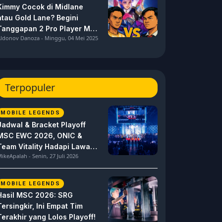
Kimmy Cocok di Midlane
atau Gold Lane? Begini
Tanggapan 2 Pro Player MPL
ldonov Danoza - Minggu, 04 Mei 2025
ID S15 ini
Terpopuler
MOBILE LEGENDS
Jadwal & Bracket Playoff
MSC EWC 2026, ONIC &
Team Vitality Hadapi Lawan
ikeApalah - Senin, 27 Juli 2026
Berat
MOBILE LEGENDS
Hasil MSC 2026: SRG
Tersingkir, Ini Empat Tim
Terakhir yang Lolos Playoff!