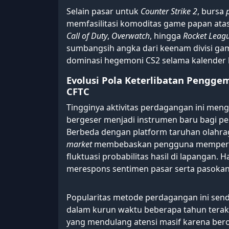
Selain pasar untuk
Counter Strike 2
, bursa
memfasilitasi komoditas game papan atas
Call of Duty
,
Overwatch
, hingga
Rocket Leag
sumbangsih angka dari keenam divisi gam
dominasi hegemoni CS2 selama kalender k
Evolusi Pola Keterlibatan Pengge
CFTC
Tingginya aktivitas perdagangan ini men
bergeser menjadi instrumen baru bagi pe
Berbeda dengan platform taruhan olahra
market
membebaskan pengguna memperda
fluktuasi probabilitas hasil di lapangan.
merespons sentimen pasar serta pasokan 
Popularitas metode perdagangan ini sendi
dalam kurun waktu beberapa tahun terakhi
yang mendulang atensi masif karena bero