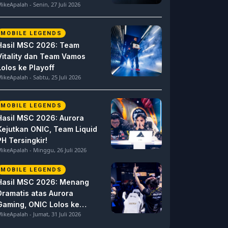
ikeApalah - Senin, 27 Juli 2026
MOBILE LEGENDS
Hasil MSC 2026: Team
Vitality dan Team Vamos
Lolos ke Playoff
ikeApalah - Sabtu, 25 Juli 2026
MOBILE LEGENDS
Hasil MSC 2026: Aurora
Kejutkan ONIC, Team Liquid
PH Tersingkir!
ikeApalah - Minggu, 26 Juli 2026
MOBILE LEGENDS
Hasil MSC 2026: Menang
Dramatis atas Aurora
Gaming, ONIC Lolos ke
ikeApalah - Jumat, 31 Juli 2026
Semifinal!