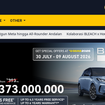
LE
OTHER
hingga All-Rounder Andalan
Kolaborasi BLEACH x Honor of Kings 