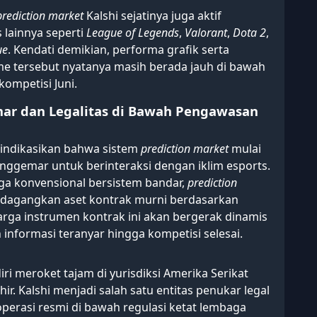
prediction market
Kalshi sejatinya juga aktif
 lainnya seperti
League of Legends
,
Valorant
,
Dota 2
,
ue
. Kendati demikian, performa grafik serta
e tersebut nyatanya masih berada jauh di bawah
ompetisi Juni.
mar dan Legalitas di Bawah Pengawasan
gindikasikan bahwa sistem
prediction market
mulai
nggemar untuk berinteraksi dengan iklim esports.
ga konvensional bersistem bandar,
prediction
gangkan aset kontrak murni berdasarkan
 Harga instrumen kontrak ini akan bergerak dinamis
informasi teranyar hingga kompetisi selesai.
ri meroket tajam di yurisdiksi Amerika Serikat
r. Kalshi menjadi salah satu entitas penukar legal
perasi resmi di bawah regulasi ketat lembaga