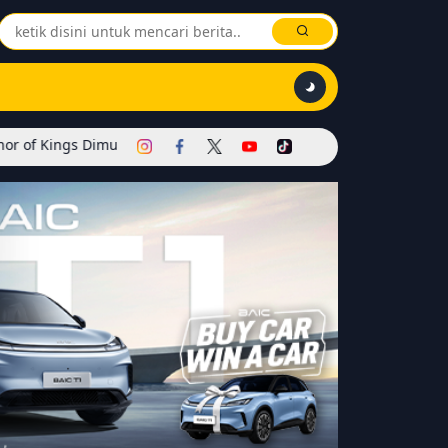
Dimulai! Hadirkan Skin Soul Reaper, Mode Khusus, dan Event Eksklu