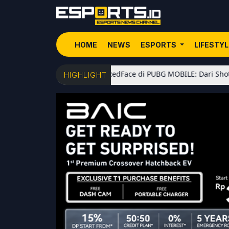
HOME
NEWS
ESPORTS
LIFESTY
5 Senjata Favorit RedFace di PUBG MOBILE: Dari Shotgun Meta 
HIGHLIGHT