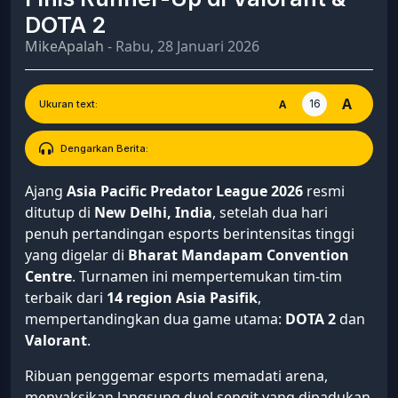
DOTA 2
MikeApalah
- Rabu, 28 Januari 2026
A
16
A
Ukuran text:
Dengarkan Berita:
Ajang
Asia Pacific Predator League 2026
resmi
ditutup di
New Delhi, India
, setelah dua hari
penuh pertandingan esports berintensitas tinggi
yang digelar di
Bharat Mandapam Convention
Centre
. Turnamen ini mempertemukan tim-tim
terbaik dari
14 region Asia Pasifik
,
mempertandingkan dua game utama:
DOTA 2
dan
Valorant
.
Ribuan penggemar esports memadati arena,
menyaksikan langsung duel sengit yang dipadukan