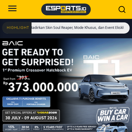
ai! Hadirkan Skin Soul Reaper, Mode Khusus, dan Event Eksklusif!
Cristiano 
HIGHLIGHT