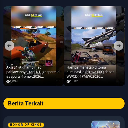
Aksi L4PAR hampir jadi
Hampir menetap di zona
pahlawannya, tapi NT! #esportsid
eliminasi, akhirnya RRQ dapat
#esports #pmwc2026
WWCD! #PMWC2026
#pubgmobile #teamrrq
#pubgmobile #teamrrq
1,099
1,582
Berita Terkait
HONOR OF KINGS