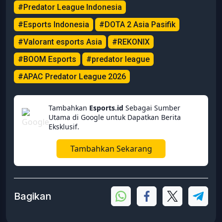
#Predator League Indonesia
#Esports Indonesia
#DOTA 2 Asia Pasifik
#Valorant esports Asia
#REKONIX
#BOOM Esports
#predator league
#APAC Predator League 2026
Tambahkan
Esports.id
Sebagai Sumber
Utama di Google untuk Dapatkan Berita
Eksklusif.
Tambahkan Sekarang
Bagikan