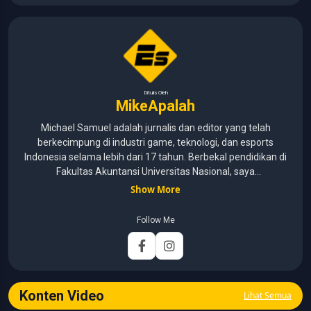
Ditulis Oleh
MikeApalah
Michael Samuel adalah jurnalis dan editor yang telah
berkecimpung di industri game, teknologi, dan esports
Indonesia selama lebih dari 17 tahun. Berbekal pendidikan di
Fakultas Akuntansi Universitas Nasional, saya
menggabungkan kemampuan analisis dengan pengalaman
Show More
panjang di dunia media digital. Sepanjang kariernya, Michael
pernah menangani berbagai peran, mulai dari reporter, editor,
Follow Me
marketing, business development, hingga Editor in Chief.
Fokus utamanya adalah menghadirkan tulisan yang
informatif, mendalam, dan mudah dipahami, khususnya
seputar game, esports, teknologi, serta perkembangan
industri digital.
Konten Video
Lihat Semua