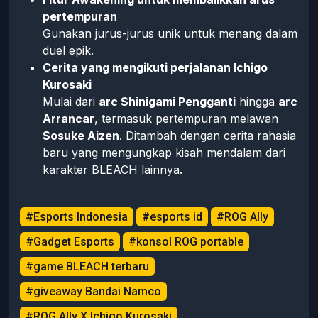
pertempuran
Gunakan jurus-jurus unik untuk menang dalam
duel epik.
Cerita yang mengikuti perjalanan Ichigo
Kurosaki
Mulai dari
arc Shinigami Pengganti
hingga
arc
Arrancar
, termasuk pertempuran melawan
Sosuke Aizen
. Ditambah dengan cerita rahasia
baru yang mengungkap kisah mendalam dari
karakter BLEACH lainnya.
#Esports Indonesia
#esports id
#ROG Ally
#Gadget Esports
#konsol ROG portable
#game BLEACH terbaru
#giveaway Bandai Namco
#ROG Ally X Ichigo Kurosaki