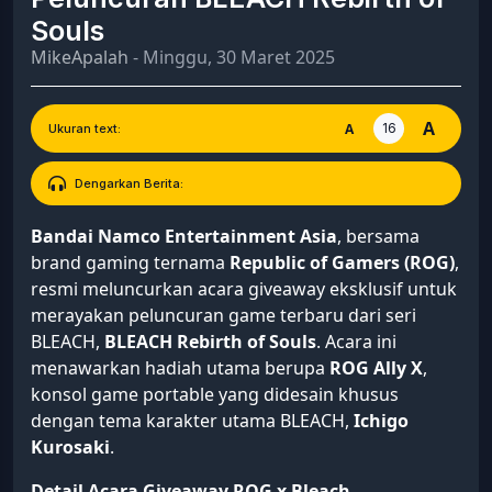
Souls
MikeApalah
- Minggu, 30 Maret 2025
A
16
A
Ukuran text:
Dengarkan Berita:
Bandai Namco Entertainment Asia
, bersama
brand gaming ternama
Republic of Gamers (ROG)
,
resmi meluncurkan acara giveaway eksklusif untuk
merayakan peluncuran game terbaru dari seri
BLEACH,
BLEACH Rebirth of Souls
. Acara ini
menawarkan hadiah utama berupa
ROG Ally X
,
konsol game portable yang didesain khusus
dengan tema karakter utama BLEACH,
Ichigo
Kurosaki
.
Detail Acara Giveaway ROG x Bleach