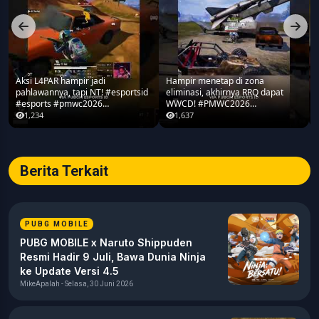
Aksi L4PAR hampir jadi
Hampir menetap di zona
pahlawannya, tapi NT! #esportsid
eliminasi, akhirnya RRQ dapat
#esports #pmwc2026
WWCD! #PMWC2026
#pubgmobile #teamrrq
#pubgmobile #teamrrq
1,234
1,637
Berita Terkait
PUBG MOBILE
PUBG MOBILE x Naruto Shippuden
Resmi Hadir 9 Juli, Bawa Dunia Ninja
ke Update Versi 4.5
MikeApalah - Selasa, 30 Juni 2026