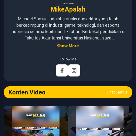
Ditulis Oleh
MikeApalah
Michael Samuel adalah jurnalis dan editor yang telah
berkecimpung di industri game, teknologi, dan esports
Indonesia selama lebih dari 17 tahun. Berbekal pendidikan di
Fakultas Akuntansi Universitas Nasional, saya
menggabungkan kemampuan analisis dengan pengalaman
Show More
panjang di dunia media digital. Sepanjang kariernya, Michael
pernah menangani berbagai peran, mulai dari reporter, editor,
Follow Me
marketing, business development, hingga Editor in Chief.
Fokus utamanya adalah menghadirkan tulisan yang
informatif, mendalam, dan mudah dipahami, khususnya
seputar game, esports, teknologi, serta perkembangan
industri digital.
Konten Video
Lihat Semua