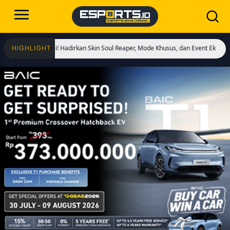
s Dimulai! Hadirkan Skin Soul Reaper, Mode Khusus, dan Event Eksklusif!
Cris
HIGHLIGHT