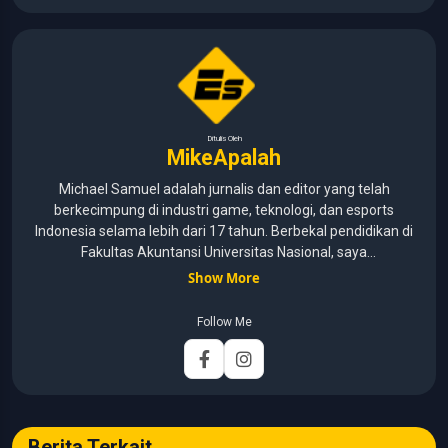
Ditulis Oleh
MikeApalah
Michael Samuel adalah jurnalis dan editor yang telah
berkecimpung di industri game, teknologi, dan esports
Indonesia selama lebih dari 17 tahun. Berbekal pendidikan di
Fakultas Akuntansi Universitas Nasional, saya
menggabungkan kemampuan analisis dengan pengalaman
Show More
panjang di dunia media digital. Sepanjang kariernya, Michael
pernah menangani berbagai peran, mulai dari reporter, editor,
Follow Me
marketing, business development, hingga Editor in Chief.
Fokus utamanya adalah menghadirkan tulisan yang
informatif, mendalam, dan mudah dipahami, khususnya
seputar game, esports, teknologi, serta perkembangan
industri digital.
Berita Terkait