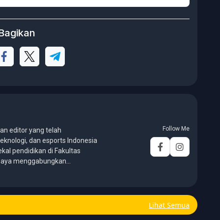
Bagikan
Follow Me
an editor yang telah
eknologi, dan esports Indonesia
ekal pendidikan di Fakultas
, saya menggabungkan
galaman panjang di dunia
er, editor, marketing, business
hief. Fokus utamanya adalah
Lihat Semua
ormatif, mendalam, dan mudah