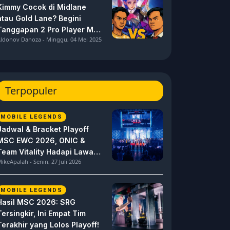
Kimmy Cocok di Midlane
atau Gold Lane? Begini
Tanggapan 2 Pro Player MPL
ldonov Danoza - Minggu, 04 Mei 2025
ID S15 ini
Terpopuler
MOBILE LEGENDS
Jadwal & Bracket Playoff
MSC EWC 2026, ONIC &
Team Vitality Hadapi Lawan
ikeApalah - Senin, 27 Juli 2026
Berat
MOBILE LEGENDS
Hasil MSC 2026: SRG
Tersingkir, Ini Empat Tim
Terakhir yang Lolos Playoff!