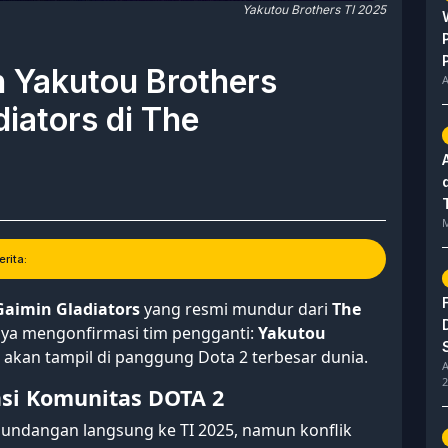
Yakutou Brothers TI 2025
h Yakutou Brothers
A
iators di The
M
rita:
Gaimin Gladiators
yang resmi mundur dari
The
rnya mengonfirmasi tim pengganti:
Yakutou
g akan tampil di panggung Dota 2 terbesar dunia.
A
2
asi Komunitas DOTA 2
undangan langsung ke TI 2025, namun konflik