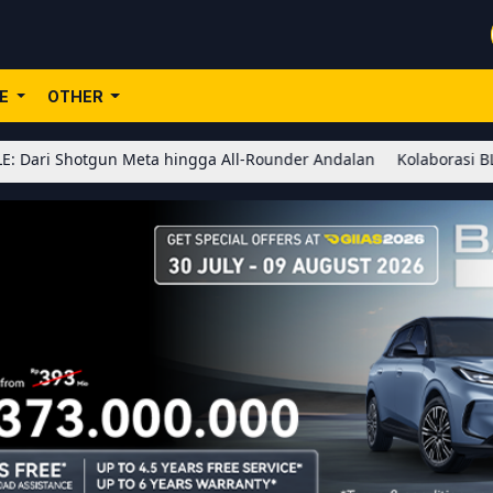
LE
OTHER
un Meta hingga All-Rounder Andalan
Kolaborasi BLEACH x Honor o