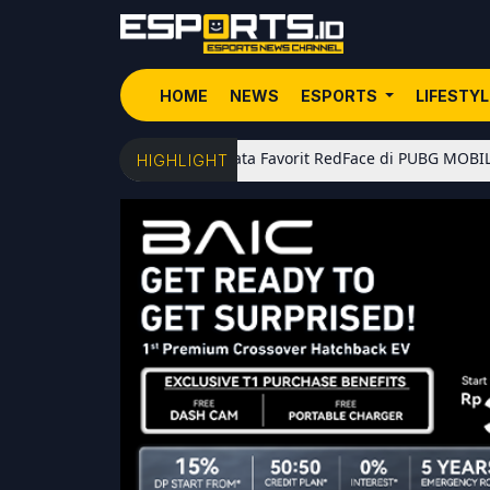
HOME
NEWS
ESPORTS
LIFESTY
5 Senjata Favorit RedFace di PUBG MOBILE: Dari Shotg
HIGHLIGHT