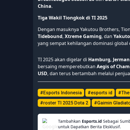
China
.
Tiga Wakil Tiongkok di TI 2025
Dengan masuknya Yakutou Brothers, Tiongk
Tidebound
,
Xtreme Gaming
, dan
Yakuto
yang sempat kehilangan dominasi global 
TI 2025 akan digelar di
Hamburg, Jerman
bersaing memperebutkan
Aegis of Cham
USD
, dan terus bertambah melalui penjua
#Esports Indonesia
#esports id
#The 
#roster TI 2025 Dota 2
#Gaimin Gladiat
Tambahkan
Esports.id
Sebagai Sumb
untuk Dapatkan Berita Eksklusif.