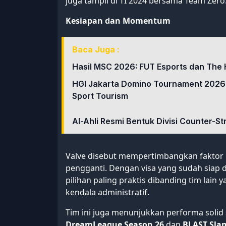
juga tampil di TI 2024 bersama Team Zero
Kesiapan dan Momentum
Baca Juga :
Hasil MSC 2026: FUT Esports dan The 
HGI Jakarta Domino Tournament 2026
Sport Tourism
Al-Ahli Resmi Bentuk Divisi Counter-St
Valve disebut mempertimbangkan faktor k
pengganti. Dengan visa yang sudah siap 
pilihan paling praktis dibanding tim lai
kendala administratif.
Tim ini juga menunjukkan performa solid 
DreamLeague Season 26
dan
BLAST Slam