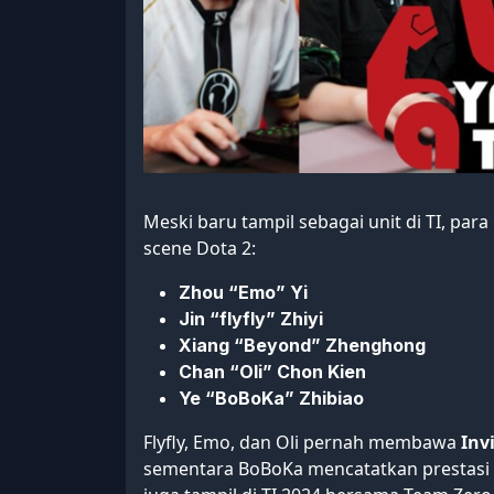
Meski baru tampil sebagai unit di TI, pa
scene Dota 2:
Zhou “Emo” Yi
Jin “flyfly” Zhiyi
Xiang “Beyond” Zhenghong
Chan “Oli” Chon Kien
Ye “BoBoKa” Zhibiao
Flyfly, Emo, dan Oli pernah membawa
Inv
sementara BoBoKa mencatatkan prestasi