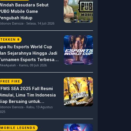
Windah Basudara Sebut
PUBG Mobile Game
Pengubah Hidup
ldonov Danoza - Selasa, 14 Juli 2026
TEKKEN 8
Apa Itu Esports World Cup
dan Sejarahnya Hingga Jadi
Turnamen Esports Terbesar
ikeApalah - Kamis, 09 Juli 2026
di Dunia
FREE FIRE
FFWS SEA 2025 Fall Resmi
Dimulai, Lima Tim Indonesia
Siap Bersaing untuk
ldonov Danoza - Rabu, 13 Agustus
Dominasi
025
MOBILE LEGENDS