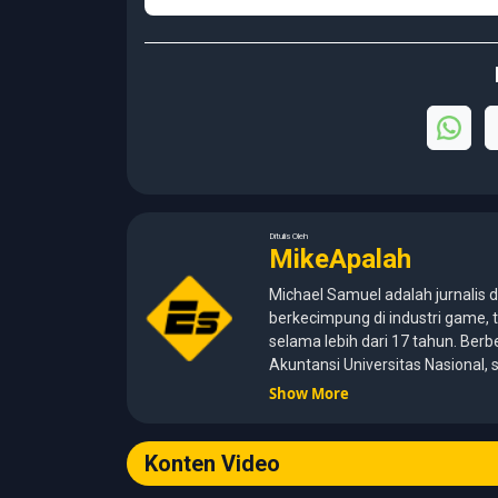
Ditulis Oleh
MikeApalah
Michael Samuel adalah jurnalis d
berkecimpung di industri game, t
selama lebih dari 17 tahun. Berb
Akuntansi Universitas Nasional
kemampuan analisis dengan pen
Show More
media digital. Sepanjang kariernya, Michael pernah menangani
berbagai peran, mulai dari report
development, hingga Editor in C
Konten Video
menghadirkan tulisan yang inf