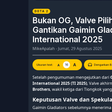
DOTA 2
Bukan OG, Valve Pili
Gantikan Gaimin Glad
International 2025
MikeApalah
- Jumat, 29 Agustus 2025
A
16
A
Ukuran text:
Dengarkan Be
Setelah pengumuman mengejutkan dari
International 2025 (TI 2025)
, Valve akhi
Brothers
, wakil ketiga dari Tiongkok yan
Keputusan Valve dan Spekul
Gaimin Gladiators sebelumnya menerima 