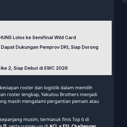
.
HUNS Lolos ke Semifinal Wild Card
 Dapat Dukungan Pemprov DKI, Siap Dorong
rike 2, Siap Debut di EWC 2026
esiapan roster dan logistik dalam memilih
dan roster lengkap, Yakutou Brothers menjadi
n yang masih mengalami pergantian pemain atau
sepanjang musim, termasuk finis Top 6 di
 II
, serta runner-up di
ACL x ESL Challenger