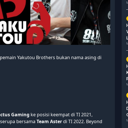
M
M
ra pemain Yakutou Brothers bukan nama asing di
M
ictus Gaming
ke posisi keempat di TI 2021,
M
 serupa bersama
Team Aster
di TI 2022. Beyond