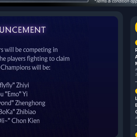
A
2
A