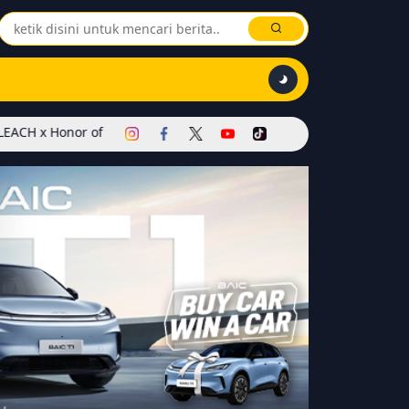
f Kings Dimulai! Hadirkan Skin Soul Reaper, Mode Khusus, dan Eve