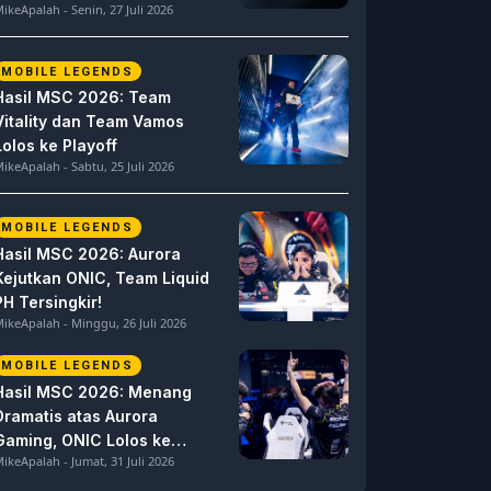
ikeApalah - Senin, 27 Juli 2026
MOBILE LEGENDS
Hasil MSC 2026: Team
Vitality dan Team Vamos
Lolos ke Playoff
ikeApalah - Sabtu, 25 Juli 2026
MOBILE LEGENDS
Hasil MSC 2026: Aurora
Kejutkan ONIC, Team Liquid
PH Tersingkir!
ikeApalah - Minggu, 26 Juli 2026
MOBILE LEGENDS
Hasil MSC 2026: Menang
Dramatis atas Aurora
Gaming, ONIC Lolos ke
ikeApalah - Jumat, 31 Juli 2026
Semifinal!