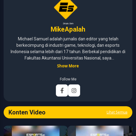
Ditulis Oleh
MikeApalah
Michael Samuel adalah jurnalis dan editor yang telah
berkecimpung di industri game, teknologi, dan esports
Indonesia selama lebih dari 17 tahun. Berbekal pendidikan di
Fakultas Akuntansi Universitas Nasional, saya
menggabungkan kemampuan analisis dengan pengalaman
Show More
panjang di dunia media digital. Sepanjang kariernya, Michael
pernah menangani berbagai peran, mulai dari reporter, editor,
Follow Me
marketing, business development, hingga Editor in Chief.
Fokus utamanya adalah menghadirkan tulisan yang
informatif, mendalam, dan mudah dipahami, khususnya
seputar game, esports, teknologi, serta perkembangan
industri digital.
Konten Video
Lihat Semua