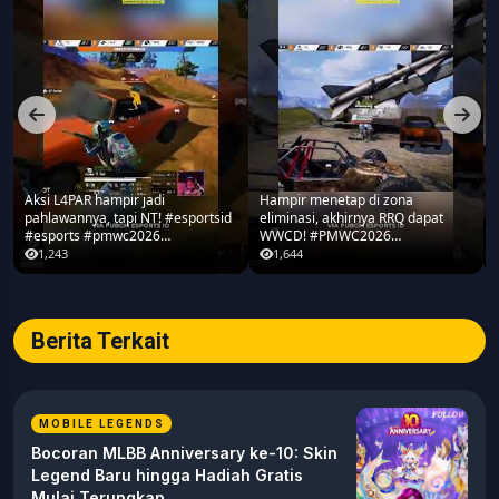
Aksi L4PAR hampir jadi
Hampir menetap di zona
pahlawannya, tapi NT! #esportsid
eliminasi, akhirnya RRQ dapat
#esports #pmwc2026
WWCD! #PMWC2026
#pubgmobile #teamrrq
#pubgmobile #teamrrq
1,243
1,644
Berita Terkait
MOBILE LEGENDS
Bocoran MLBB Anniversary ke-10: Skin
Legend Baru hingga Hadiah Gratis
Mulai Terungkap