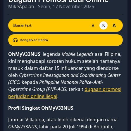
MikeApalah
- Senin, 17 November 2025
A
16
A
Ukuran text:
Dengarkan Berita:
OhMyV33NUS
, legenda
Mobile Legends
asal Filipina,
kini menghadapi sorotan hukum setelah namanya
masuk dalam daftar 15 influencer yang diendorse
oleh
Cybercrime Investigation and Coordinating Center
(CICC)
kepada
Philippine National Police–Anti-
Cybercrime Group (PNP-ACG)
terkait
dugaan promosi
perjudian online ilegal
.
Profil Singkat OhMyV33NUS
Jonmar Villaluna, atau lebih dikenal dengan nama
OhMyV33NUS
, lahir pada 20 Juli 1994 di Antipolo,