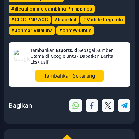
#illegal online gambling Philippines
#CICC PNP ACG
#blacklist
#Mobile Legends
#Jonmar Villaluna
#ohmyv33nus
Tambahkan
Esports.id
Sebagai Sumber
Utama di Google untuk Dapatkan Berita
Eksklusif.
Tambahkan Sekarang
Bagikan