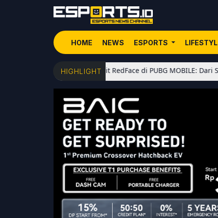
HOME
NEWS
ESPORTS
LIFESTY
5 Senjata Favorit RedFace di PUBG MOBILE: Dari Shotgun Meta 
HIGHLIGHT