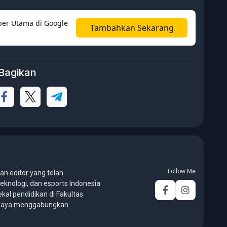
er Utama di Google
Tambahkan Sekarang
Bagikan
Follow Me
an editor yang telah
eknologi, dan esports Indonesia
ekal pendidikan di Fakultas
, saya menggabungkan
galaman panjang di dunia