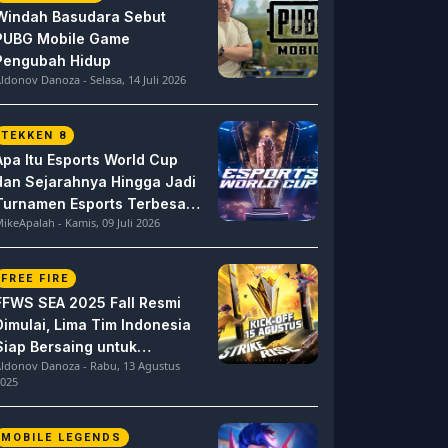
Windah Basudara Sebut
PUBG Mobile Game
Pengubah Hidup
ldonov Danoza - Selasa, 14 Juli 2026
TEKKEN 8
Apa Itu Esports World Cup
dan Sejarahnya Hingga Jadi
Turnamen Esports Terbesar
ikeApalah - Kamis, 09 Juli 2026
di Dunia
FREE FIRE
FFWS SEA 2025 Fall Resmi
Dimulai, Lima Tim Indonesia
Siap Bersaing untuk
ldonov Danoza - Rabu, 13 Agustus
Dominasi
025
MOBILE LEGENDS