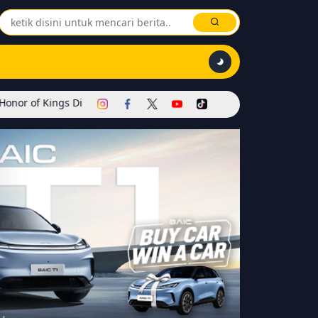
Dimulai! Hadirkan Skin Soul Reaper, Mode Khusus, dan Event Eksklu