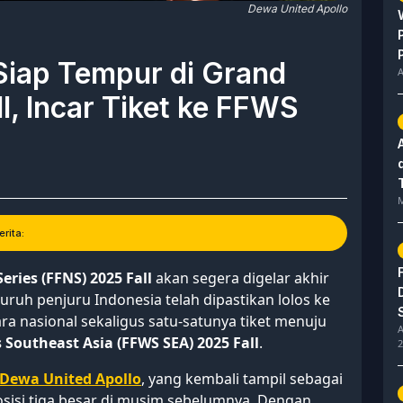
Dewa United Apollo
Siap Tempur di Grand
A
l, Incar Tiket ke FFWS
M
rita:
eries (FFNS) 2025 Fall
akan segera digelar akhir
luruh penjuru Indonesia telah dipastikan lolos ke
ra nasional sekaligus satu-satunya tiket menuju
A
s Southeast Asia (FFWS SEA) 2025 Fall
.
2
Dewa United Apollo
, yang kembali tampil sebagai
osisi tiga besar di musim sebelumnya. Dengan