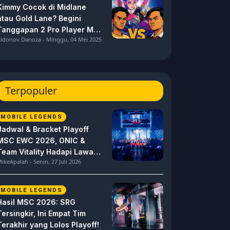
Kimmy Cocok di Midlane
atau Gold Lane? Begini
Tanggapan 2 Pro Player MPL
ldonov Danoza - Minggu, 04 Mei 2025
ID S15 ini
Terpopuler
MOBILE LEGENDS
Jadwal & Bracket Playoff
MSC EWC 2026, ONIC &
Team Vitality Hadapi Lawan
ikeApalah - Senin, 27 Juli 2026
Berat
MOBILE LEGENDS
Hasil MSC 2026: SRG
Tersingkir, Ini Empat Tim
Terakhir yang Lolos Playoff!