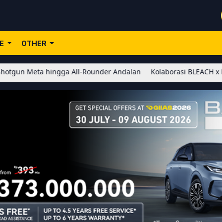
LE
OTHER
hingga All-Rounder Andalan
Kolaborasi BLEACH x Honor of Kings 