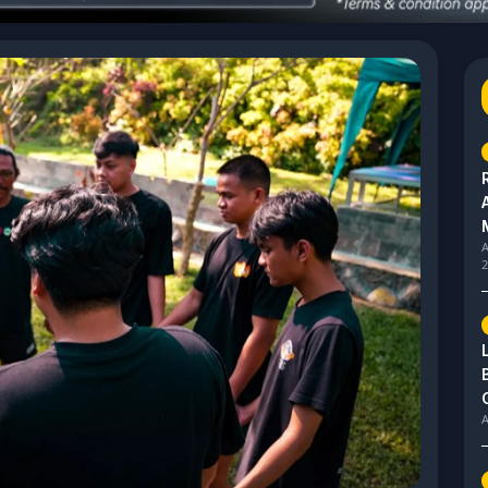
A
2
A