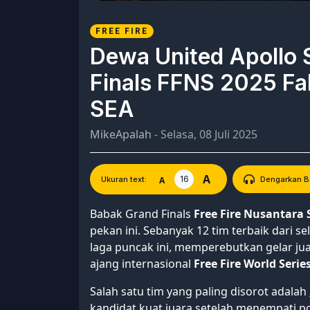
FREE FIRE
Dewa United Apollo 
Finals FFNS 2025 Fal
SEA
MikeApalah
- Selasa, 08 Juli 2025
A
16
A
Ukuran text:
Dengarkan Be
Babak Grand Finals
Free Fire Nusantara S
pekan ini. Sebanyak 12 tim terbaik dari se
laga puncak ini, memperebutkan gelar jua
ajang internasional
Free Fire World Serie
Salah satu tim yang paling disorot adalah
kandidat kuat juara setelah menempati p