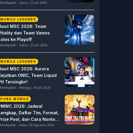
ikeApalah - Senin, 27 Juli 2026
MOBILE LEGENDS
Hasil MSC 2026: Team
Vitality dan Team Vamos
Lolos ke Playoff
ikeApalah - Sabtu, 25 Juli 2026
MOBILE LEGENDS
Hasil MSC 2026: Aurora
Kejutkan ONIC, Team Liquid
PH Tersingkir!
ikeApalah - Minggu, 26 Juli 2026
PUBG MOBILE
PMWC 2026: Jadwal
Lengkap, Daftar Tim, Format,
Prize Pool, dan Cara Nonton
ikeApalah - Rabu, 05 Agustus 2026
PUBG MOBILE World Cup