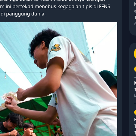
m ini bertekad menebus kegagalan tipis di FFNS
i panggung dunia.
A
M