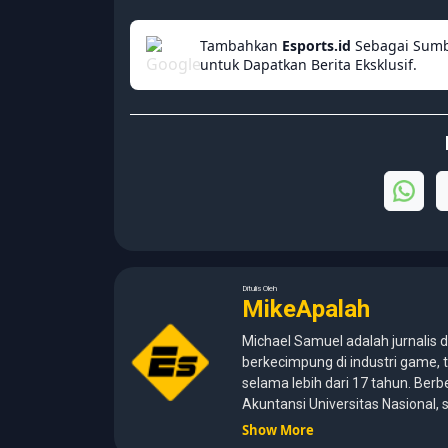
Tambahkan
Esports.id
Sebagai Sumb
untuk Dapatkan Berita Eksklusif.
Ditulis Oleh
MikeApalah
Michael Samuel adalah jurnalis d
berkecimpung di industri game, t
selama lebih dari 17 tahun. Berb
Akuntansi Universitas Nasional
kemampuan analisis dengan pen
Show More
media digital. Sepanjang kariernya, Michael pernah menangani