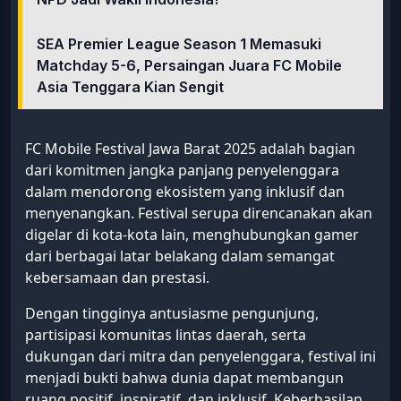
SEA Premier League Season 1 Memasuki
Matchday 5-6, Persaingan Juara FC Mobile
Asia Tenggara Kian Sengit
FC Mobile Festival Jawa Barat 2025 adalah bagian
dari komitmen jangka panjang penyelenggara
dalam mendorong ekosistem yang inklusif dan
menyenangkan. Festival serupa direncanakan akan
digelar di kota-kota lain, menghubungkan gamer
dari berbagai latar belakang dalam semangat
kebersamaan dan prestasi.
Dengan tingginya antusiasme pengunjung,
partisipasi komunitas lintas daerah, serta
dukungan dari mitra dan penyelenggara, festival ini
menjadi bukti bahwa dunia dapat membangun
ruang positif, inspiratif, dan inklusif. Keberhasilan