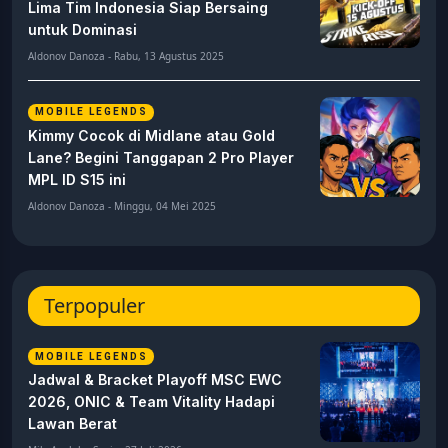
Lima Tim Indonesia Siap Bersaing
untuk Dominasi
Aldonov Danoza - Rabu, 13 Agustus 2025
MOBILE LEGENDS
Kimmy Cocok di Midlane atau Gold
Lane? Begini Tanggapan 2 Pro Player
MPL ID S15 ini
Aldonov Danoza - Minggu, 04 Mei 2025
Terpopuler
MOBILE LEGENDS
Jadwal & Bracket Playoff MSC EWC
2026, ONIC & Team Vitality Hadapi
Lawan Berat