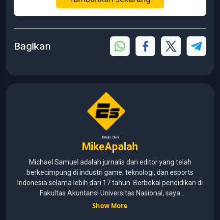
Bagikan
Ditulis Oleh
MikeApalah
Michael Samuel adalah jurnalis dan editor yang telah
berkecimpung di industri game, teknologi, dan esports
Indonesia selama lebih dari 17 tahun. Berbekal pendidikan di
Fakultas Akuntansi Universitas Nasional, saya
menggabungkan kemampuan analisis dengan pengalaman
Show More
panjang di dunia media digital. Sepanjang kariernya, Michael