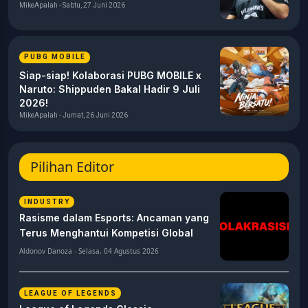
MikeApalah - Sabtu, 27 Juni 2026
PUBG MOBILE
Siap-siap! Kolaborasi PUBG MOBILE x
Naruto: Shippuden Bakal Hadir 9 Juli
2026!
MikeApalah - Jumat, 26 Juni 2026
Pilihan Editor
INDUSTRY
Rasisme dalam Esports: Ancaman yang
Terus Menghantui Kompetisi Global
Aldonov Danoza - Selasa, 04 Agustus 2026
LEAGUE OF LEGENDS