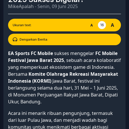
MikeApalah
- Senin, 09 Juni 2025
A
16
A
Ukuran text:
Dengarkan Berita:
EA Sports FC Mobile
sukses menggelar
FC Mobile
Festival Jawa Barat 2025
, sebuah acara kolaboratif
yang memperkuat ekosistem game di Indonesia.
Bersama
Komite Olahraga Rekreasi Masyarakat
Indonesia (KORMI)
Jawa Barat, festival ini
berlangsung selama dua hari, 31 Mei – 1 Juni 2025,
di Monumen Perjuangan Rakyat Jawa Barat, Dipati
Ukur, Bandung.
Acara ini menarik ribuan pengunjung, termasuk
dari luar Pulau Jawa, dan menjadi wadah bagi
komunitas untuk menikmati berbagai aktivasi