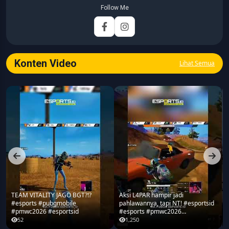
pernah menangani berbagai peran, mulai dari reporter, editor,
Follow Me
marketing, business development, hingga Editor in Chief.
Fokus utamanya adalah menghadirkan tulisan yang
informatif, mendalam, dan mudah dipahami, khususnya
seputar game, esports, teknologi, serta perkembangan
industri digital.
Konten Video
Lihat Semua
TEAM VITALITY JAGO BGT?!?
Aksi L4PAR hampir jadi
#esports #pubgmobile
pahlawannya, tapi NT! #esportsid
#pmwc2026 #esportsid
#esports #pmwc2026
#pubgmobile #teamrrq
52
1,250