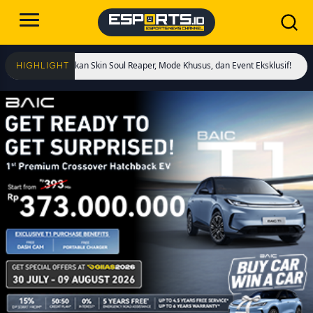
! Hadirkan Skin Soul Reaper, Mode Khusus, dan Event Eksklusif!
Cristiano Ron
HIGHLIGHT