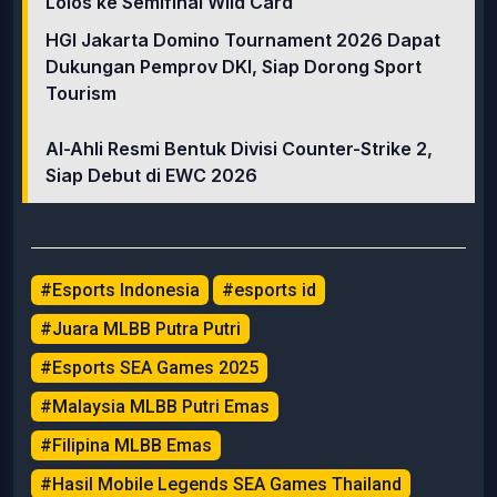
Lolos ke Semifinal Wild Card
HGI Jakarta Domino Tournament 2026 Dapat
Dukungan Pemprov DKI, Siap Dorong Sport
Tourism
Al-Ahli Resmi Bentuk Divisi Counter-Strike 2,
Siap Debut di EWC 2026
#Esports Indonesia
#esports id
#Juara MLBB Putra Putri
#Esports SEA Games 2025
#Malaysia MLBB Putri Emas
#Filipina MLBB Emas
#Hasil Mobile Legends SEA Games Thailand