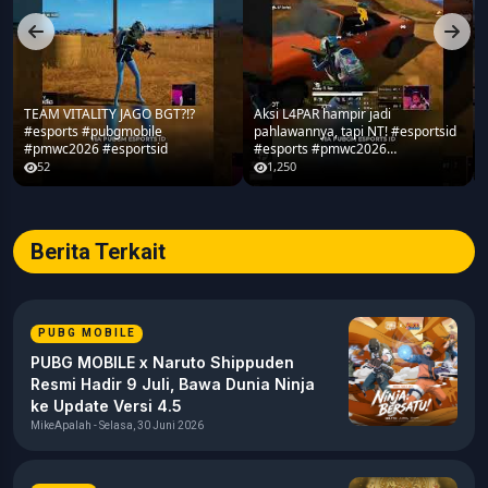
TEAM VITALITY JAGO BGT?!?
Aksi L4PAR hampir jadi
#esports #pubgmobile
pahlawannya, tapi NT! #esportsid
#pmwc2026 #esportsid
#esports #pmwc2026
#pubgmobile #teamrrq
52
1,250
Berita Terkait
PUBG MOBILE
PUBG MOBILE x Naruto Shippuden
Resmi Hadir 9 Juli, Bawa Dunia Ninja
ke Update Versi 4.5
MikeApalah - Selasa, 30 Juni 2026