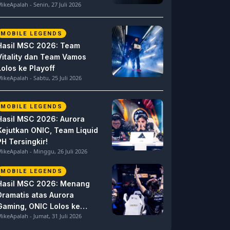
ikeApalah - Senin, 27 Juli 2026
MOBILE LEGENDS
Hasil MSC 2026: Team
Vitality dan Team Vamos
Lolos ke Playoff
ikeApalah - Sabtu, 25 Juli 2026
MOBILE LEGENDS
Hasil MSC 2026: Aurora
Kejutkan ONIC, Team Liquid
PH Tersingkir!
ikeApalah - Minggu, 26 Juli 2026
MOBILE LEGENDS
Hasil MSC 2026: Menang
Dramatis atas Aurora
Gaming, ONIC Lolos ke
ikeApalah - Jumat, 31 Juli 2026
Semifinal!