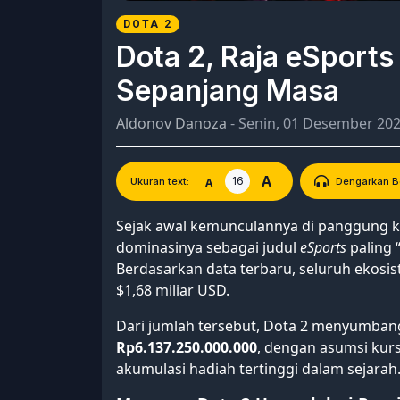
DOTA 2
Dota 2, Raja eSport
Sepanjang Masa
Aldonov Danoza
- Senin, 01 Desember 20
A
16
A
Ukuran text:
Dengarkan Be
Sejak awal kemunculannya di panggung ko
dominasinya sebagai judul
eSports
paling 
Berdasarkan data terbaru, seluruh ekosi
$1,68 miliar USD.
Dari jumlah tersebut, Dota 2 menyumban
Rp6.137.250.000.000
, dengan asumsi kur
akumulasi hadiah tertinggi dalam sejarah