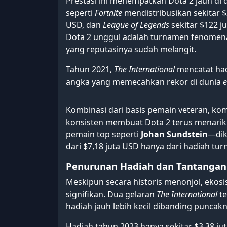
Prestasi ini menempatkan Dota 2 jauh di 
seperti
Fortnite
mendistribusikan sekitar $
USD, dan
League of Legends
sekitar $122 j
Dota 2 unggul adalah turnamen fenomen
yang reputasinya sudah melangit.
Tahun 2021,
The International
mencatat hadi
angka yang memecahkan rekor di dunia
e
Kombinasi dari basis pemain veteran, ko
konsisten membuat Dota 2 terus menarik 
pemain top seperti
Johan Sundstein
—dik
dari $7,18 juta USD hanya dari hadiah tu
Penurunan Hadiah dan Tantangan
Meskipun secara historis menonjol, ekos
signifikan. Dua gelaran
The International
te
hadiah jauh lebih kecil dibanding puncakn
Hadiah tahun 2023 hanya sekitar $3,38 ju