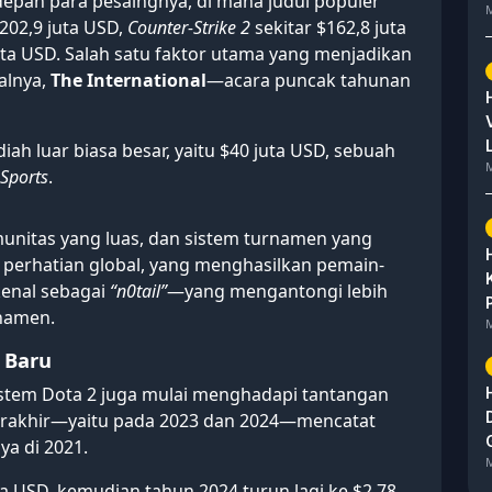
depan para pesaingnya, di mana judul populer
M
202,9 juta USD,
Counter-Strike 2
sekitar $162,8 juta
uta USD. Salah satu faktor utama yang menjadikan
alnya,
The International
—acara puncak tahunan
ah luar biasa besar, yaitu $40 juta USD, sebuah
M
Sports
.
munitas yang luas, dan sistem turnamen yang
perhatian global, yang menghasilkan pemain-
enal sebagai
“n0tail”
—yang mengantongi lebih
rnamen.
M
 Baru
istem Dota 2 juga mulai menghadapi tantangan
rakhir—yaitu pada 2023 dan 2024—mencatat
ya di 2021.
M
ta USD, kemudian tahun 2024 turun lagi ke $2,78