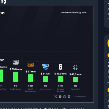
ing
A
M