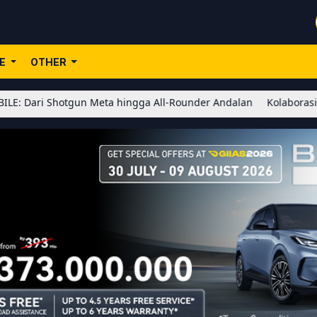
LE
OTHER
hotgun Meta hingga All-Rounder Andalan
Kolaborasi BLEACH x Ho