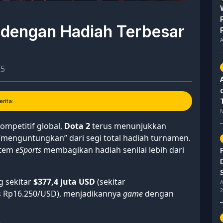
s dengan Hadiah Terbesar
A
25
rita:
M
mpetitif global,
Dota 2
terus menunjukkan
“menguntungkan” dari segi total hadiah turnamen.
stem
eSports
membagikan hadiah senilai lebih dari
g sekitar
$377,4 juta USD
(sekitar
A
2
s Rp16.250/USD), menjadikannya
game
dengan
.