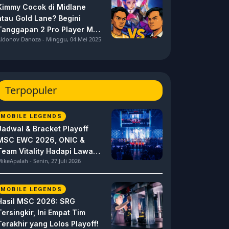
Kimmy Cocok di Midlane
atau Gold Lane? Begini
Tanggapan 2 Pro Player MPL
ldonov Danoza - Minggu, 04 Mei 2025
ID S15 ini
Terpopuler
MOBILE LEGENDS
Jadwal & Bracket Playoff
MSC EWC 2026, ONIC &
Team Vitality Hadapi Lawan
ikeApalah - Senin, 27 Juli 2026
Berat
MOBILE LEGENDS
Hasil MSC 2026: SRG
Tersingkir, Ini Empat Tim
Terakhir yang Lolos Playoff!