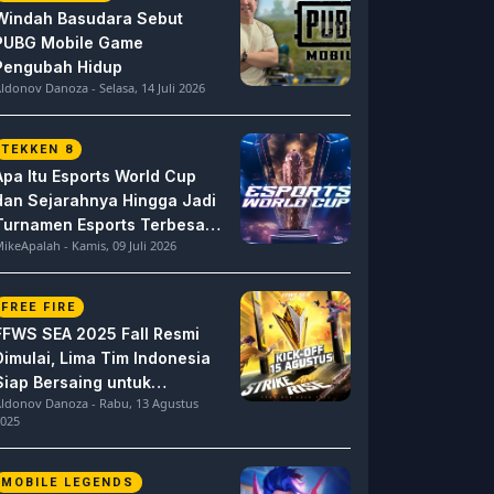
Windah Basudara Sebut
PUBG Mobile Game
Pengubah Hidup
ldonov Danoza - Selasa, 14 Juli 2026
TEKKEN 8
Apa Itu Esports World Cup
dan Sejarahnya Hingga Jadi
Turnamen Esports Terbesar
ikeApalah - Kamis, 09 Juli 2026
di Dunia
FREE FIRE
FFWS SEA 2025 Fall Resmi
Dimulai, Lima Tim Indonesia
Siap Bersaing untuk
ldonov Danoza - Rabu, 13 Agustus
Dominasi
025
MOBILE LEGENDS