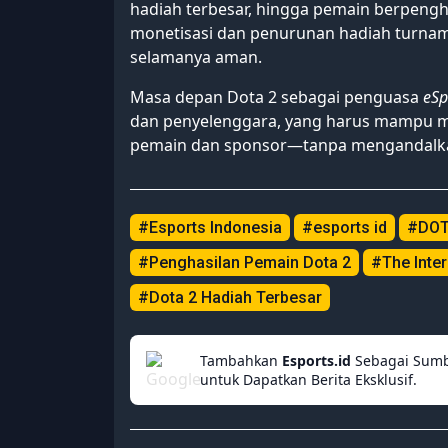
hadiah terbesar, hingga pemain berpengh
monetisasi dan penurunan hadiah turnam
selamanya aman.
Masa depan Dota 2 sebagai penguasa
eSp
dan penyelenggara, yang harus mampu m
pemain dan sponsor—tanpa mengandal
#Esports Indonesia
#esports id
#DOTA
#Penghasilan Pemain Dota 2
#The Inter
#Dota 2 Hadiah Terbesar
Tambahkan
Esports.id
Sebagai Sumb
untuk Dapatkan Berita Eksklusif.