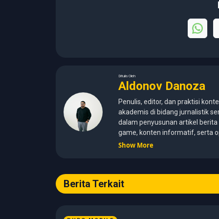
Ditulis Oleh
Aldonov Danoza
Penulis, editor, dan praktisi kont
akademis di bidang jurnalistik
dalam penyusunan artikel berita i
game, konten informatif, serta 
untuk audiens media digital. Lul
Show More
(2015–2020) dengan pemahama
jurnalistik, etika media, verifika
profesional. Berfokus pada pe
Berita Terkait
mengutamakan akurasi, relevans
Memastikan artikel dikembangka
analisis strategi gameplay, serta
menyajikan liputan esports yang