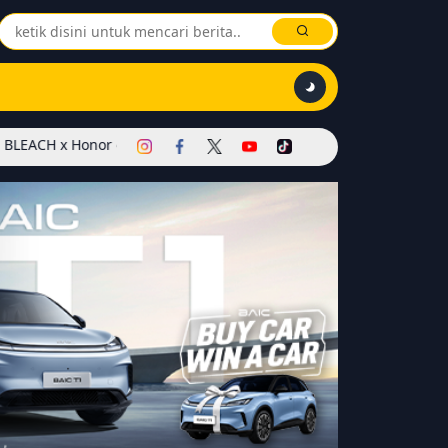
nor of Kings Dimulai! Hadirkan Skin Soul Reaper, Mode Khusus, dan