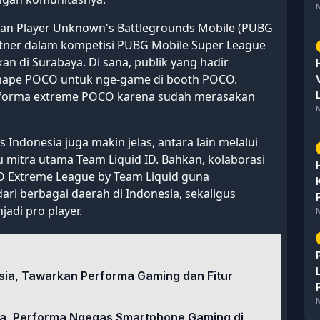
M
gan Player Unknown's Battlegrounds Mobile (PUBG
artner dalam kompetisi PUBG Mobile Super League
an di Surabaya. Di sana, publik yang hadir
 hape POCO untuk nge-game di booth POCO.
erforma extreme POCO karena sudah merasakan
M
ndonesia juga makin jelas, antara lain melalui
u mitra utama Team Liquid ID. Bahkan, kolaborasi
O Extreme League by Team Liquid guna
ari berbagai daerah di Indonesia, sekaligus
adi pro player.
M
esia, Tawarkan Performa Gaming dan Fitur
M
ia, Performa Ngegas Smartphone Gaming di