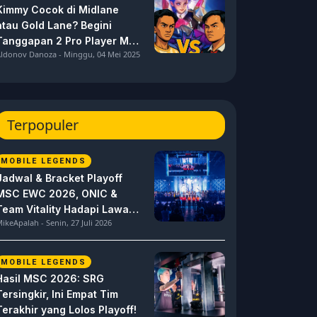
Kimmy Cocok di Midlane
atau Gold Lane? Begini
Tanggapan 2 Pro Player MPL
ldonov Danoza - Minggu, 04 Mei 2025
ID S15 ini
Terpopuler
MOBILE LEGENDS
Jadwal & Bracket Playoff
MSC EWC 2026, ONIC &
Team Vitality Hadapi Lawan
ikeApalah - Senin, 27 Juli 2026
Berat
MOBILE LEGENDS
Hasil MSC 2026: SRG
Tersingkir, Ini Empat Tim
Terakhir yang Lolos Playoff!