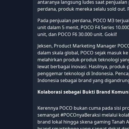
antaranya langsung ludes saat penjualan
perdana, produk mereka selalu sold out. 
Pada penjualan perdana, POCO M3 terjual
unit dalam 5 menit, POCO F4 Series 10.000
unit, dan POCO F6 30.000 unit. Gokil!
Jeksen, Product Marketing Manager POCO 
dalam skala global, POCO sejak masuk ke
melahirkan produk-produk teknologi yan
lewat berbagai inovasi. Hasilnya, produk
penggemar teknologi di Indonesia. Penc
Indonesia sebagai brand yang digandrun
Kolaborasi sebagai Bukti Brand Komun
Kerennya POCO bukan cuma pada sisi pro
semangat #POCOnyaBeraksi melalui kolabo
brand lokal hingga skena gaming Tanah 
brand smartphone yang sangat dekat de