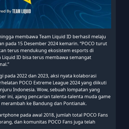
ingga membawa Team Liquid ID berhasil melaju
kan pada 15 Desember 2024 kemarin. “POCO turut
akan terus mendukung ekosistem esports di
m Liquid ID bisa terus membawa semangat
nal.”
gi pada 2022 dan 2023, aksi nyata kolaborasi
erhelatan POCO Extreme League 2024 yang diikuti
penjuru Indonesia. Wow, sebuah lompatan yang
ber ini, ajang pencarian talenta-talenta muda game
ga merambah ke Bandung dan Pontianak.
rtphone pada awal 2018, jumlah total POCO Fans
0 orang, dan komunitas POCO Fans juga telah