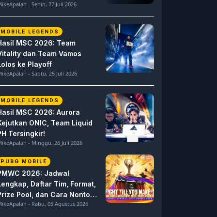
ikeApalah - Senin, 27 Juli 2026
MOBILE LEGENDS
Hasil MSC 2026: Team
Vitality dan Team Vamos
Lolos ke Playoff
ikeApalah - Sabtu, 25 Juli 2026
MOBILE LEGENDS
Hasil MSC 2026: Aurora
Kejutkan ONIC, Team Liquid
PH Tersingkir!
ikeApalah - Minggu, 26 Juli 2026
PUBG MOBILE
PMWC 2026: Jadwal
Lengkap, Daftar Tim, Format,
Prize Pool, dan Cara Nonton
ikeApalah - Rabu, 05 Agustus 2026
PUBG MOBILE World Cup