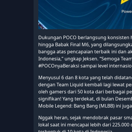
Dukungan POCO berlangsung konsisten h
hingga Babak Final M6, yang dilangsung
bangga atas pencapaian terbaik ini dan 
Indonesia,” ungkap Jeksen. “Semoga Tea
#POCOnyaBeraksi sampai level internasio
Menyusul 6 dan 8 kota yang telah didatan
dengan Team Liquid kembali lagi lewat p
oleh gamers dari 50 kota dari berbagai 
signifikan! Yang terdekat, di bulan Desem
Mobile Legend: Bang Bang (MLBB) ini ju
Nggak heran, sejak mendobrak pasar sma
lokal saat ini mencapai lebih dari 225.00
terbentuk di 10 kota di Indonesia.