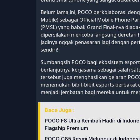
Belum lama ini, POCO berkolaborasi den
Mobile) sebagai Official Mobile Phone P
(PMSL) yang babak Grand Final-nya diadak
dipersilakan mencoba langsung deretan
Jadinya nggak penasaran lagi dengan p
sendiri!
Sumbangsih POCO bagi ekosistem esports I
berlanjutnya kerjasama sebagai salah sat
tersebut juga menghasilkan gelaran POC
menemukan bibit-bibit esports berbakat d
menjadi jembatan bagi mereka untuk menj
Baca Juga :
POCO F8 Ultra Kembali Hadir di Indon
Flagship Premium
POCO C85 Resmi Meluncur di Indones