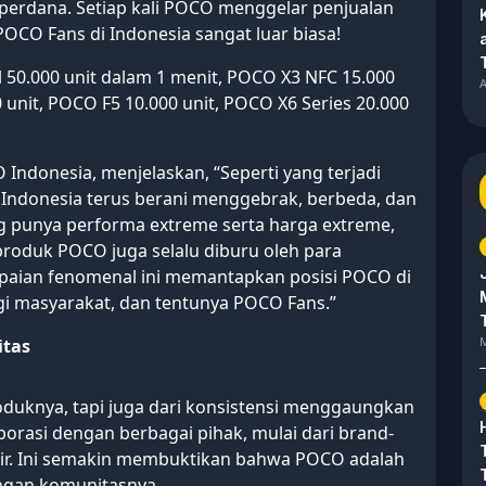
 perdana. Setiap kali POCO menggelar penjualan
POCO Fans di Indonesia sangat luar biasa!
 50.000 unit dalam 1 menit, POCO X3 NFC 15.000
A
 unit, POCO F5 10.000 unit, POCO X6 Series 20.000
Indonesia, menjelaskan, “Seperti yang terjadi
 Indonesia terus berani menggebrak, berbeda, dan
g punya performa extreme serta harga extreme,
-produk POCO juga selalu diburu oleh para
apaian fenomenal ini memantapkan posisi POCO di
gi masyarakat, dan tentunya POCO Fans.”
M
itas
duknya, tapi juga dari konsistensi menggaungkan
rasi dengan berbagai pihak, mulai dari brand-
Air. Ini semakin membuktikan bahwa POCO adalah
ngan komunitasnya.