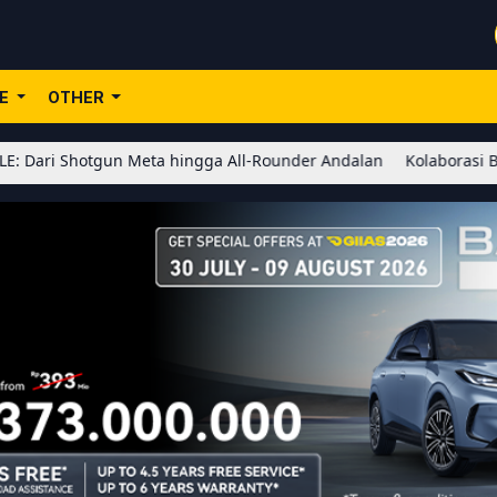
LE
OTHER
gun Meta hingga All-Rounder Andalan
Kolaborasi BLEACH x Honor