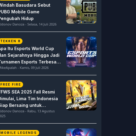
Windah Basudara Sebut
PUBG Mobile Game
Pengubah Hidup
ldonov Danoza - Selasa, 14 Juli 2026
TEKKEN 8
Apa Itu Esports World Cup
dan Sejarahnya Hingga Jadi
Turnamen Esports Terbesar
ikeApalah - Kamis, 09 Juli 2026
di Dunia
FREE FIRE
FFWS SEA 2025 Fall Resmi
Dimulai, Lima Tim Indonesia
Siap Bersaing untuk
ldonov Danoza - Rabu, 13 Agustus
Dominasi
025
MOBILE LEGENDS