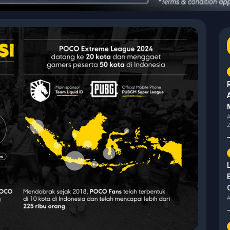
A
2
A