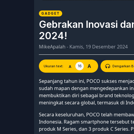
GADGET
Gebrakan Inovasi da
2024!
MikeApalah
- Kamis, 19 Desember 2024
A
16
A
Ukuran text:
Dengarkan Be
Sepanjang tahun ini, POCO sukses menjad
sudah mapan dengan mengedepankan inov
membuktikan diri sebagai brand teknolog
meningkat secara global, termasuk di Ind
Secara keseluruhan, POCO telah membawa
Indonesia. Ragam smartphone tersebut terb
produk M Series, dan 3 produk C Series. P