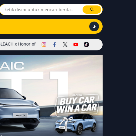
 of Kings Dimulai! Hadirkan Skin Soul Reaper, Mode Khusus, dan Ev